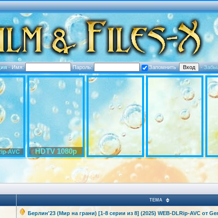
ция
·
Имя:
Пароль:
Запомнить
·
Забы
HDTV 1080p
ip-AVC
ТЕМА
Берлин'23 (Мир на грани) [1-8 серии из 8] (2025) WEB-DLRip-AV
C от Gen