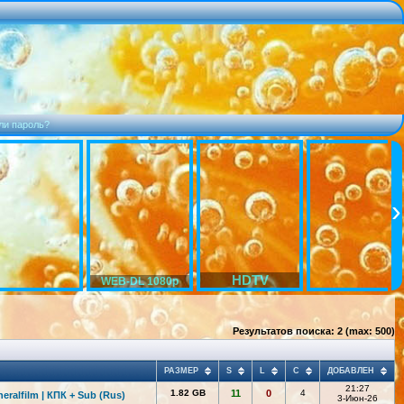
ли пароль?
HDTV
WEB-DL 1080p
Результатов поиска: 2 (max: 500)
РАЗМЕР
S
L
C
ДОБАВЛЕН
21:27
1.82 GB
11
0
4
eralfilm | КПК + Sub (Rus)
3-Июн-26