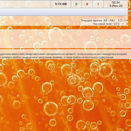
00:34
5.72 GB
0
0
1
3-Июн-26
Текущее время:
06-Авг 12:24
Часовой пояс:
UTC + 3
дателем какого-либо представленного материала и не желаете, чтобы ссылка на него находилась в нашем
 не заливать файлы, защищенные авторскими правами, а также файлы нелегального содержания!