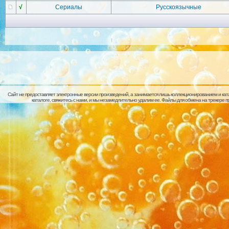
√
Сериалы
Русскоязычные
Сайт не предоставляет электронные версии произведений, а занимается лишь коллекционированием и кат
каталоге, свяжитесь с нами, и мы незамедлительно удалим ее. Файлы для обмена на трекере 