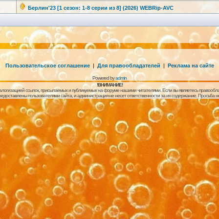
Берлин'23 [1 сезон: 1-8 серии из 8] (2026) WEBRip-AVC
Пользовательское соглашение
|
Для правообладателей
|
Реклама на сайте
Powered by
admin
!ВНИМАНИЕ!
алогизацией ссылок, присылаемых и публикуемых на форуме нашими читателями. Если вы являетесь правообла
предоставлены пользователями сайта, и администрация не несет ответственности за их содержание. Просьба