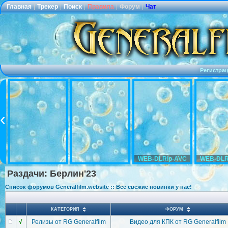
Главная
|
Трекер
|
Поиск
|
Правила
|
Форум
|
Чат
Регистра
WEB-DLRip-AVC
WEB-DLR
Раздачи: Берлин'23
Список форумов Generalfilm.website :: Все свежие новинки у нас!
КАТЕГОРИЯ
ФОРУМ
√
Релизы от RG Generalfilm
Видео для КПК от RG Generalfilm