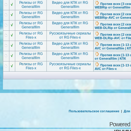
Релизы от RG
Видео для КПК от RG
Против всех [3 сезо
√
Generalfilm
Generalfilm
WEBRip от Generalfilm
Релизы от RG
Видео для КПК от RG
Против всех [2 сезо
√
Generalfilm
Generalfilm
WEBRip-AVC от General
Релизы от RG
Видео для КПК от RG
Против всех [2 сезо
√
Generalfilm
Generalfilm
WEB-DLRip от Generalf
Релизы от RG
Русскоязычные сериалы
Против всех [2 сезо
√
Files-x
от RG Files-x
WEB-DLRip-AV
C от Fil
Релизы от RG
Видео для КПК от RG
Против всех [1-13 
√
Generalfilm
Generalfilm
AVC от Generalfilm | К
Релизы от RG
Видео для КПК от RG
Против всех [1-13 
√
Generalfilm
Generalfilm
от Generalfilm | КПК
Релизы от RG
Русскоязычные сериалы
Против всех [1-13 
√
Files-x
от RG Files-x
AVC от Files-x
Пользовательское соглашение
|
Для
Powered