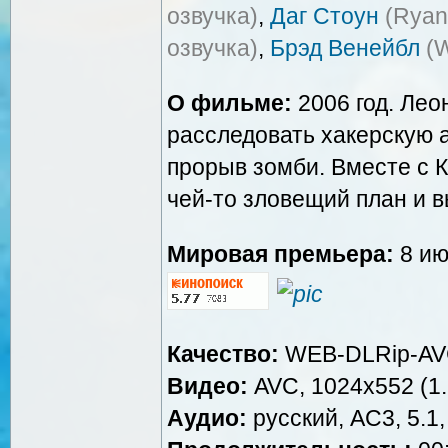
озвучка)
,
Даг Стоун
(Ryan
озвучка)
,
Брэд Венейбл
(W
О фильме:
2006 год. Лео
расследовать хакерскую а
прорыв зомби. Вместе с 
чей-то зловещий план и 
Мировая премьера:
8 ию
Качество:
WEB-DLRip-A
Видео:
AVC, 1024x552 (1.8
Аудио:
русский, AC3, 5.1