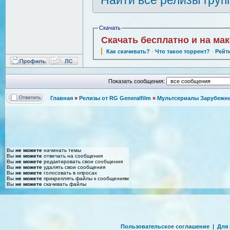
Скачать
Скачать бесплатно и на ма
Как скачивать?
·
Что такое торрент?
·
Рейт
Показать сообщения:
Главная
»
Релизы от RG Generalfilm
»
Мультсериалы Зарубежные
Вы
не можете
начинать темы
Вы
не можете
отвечать на сообщения
Вы
не можете
редактировать свои сообщения
Вы
не можете
удалять свои сообщения
Вы
не можете
голосовать в опросах
Вы
не можете
прикреплять файлы к сообщениям
Вы
не можете
скачивать файлы
Пользовательское соглашение
|
Для