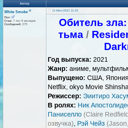
Автор
®
11-Июл-2021 11:32
White Smoke
Пол:
Обитель зла:
Стаж:
7 лет 8 месяцев
Сообщений:
275
тьма
/
Resident
Dark
Год выпуска:
2021
Жанр:
аниме, мультфиль
Выпущено:
США, Япония
Netflix, okyo Movie Shinsha
Режиссер:
Эиитиро Хасу
В ролях:
Ник Апостолид
Паниселло
(Claire Redfiel
озвучка)
,
Рэй Чейз
(Jason