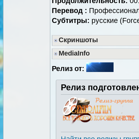
Продолжительность:
00:
Перевод :
Профессиональ
Субтитры:
русские (Forc
Скриншоты
MediaInfo
Релиз от:
Релиз подготовле
Найти все релизы груп