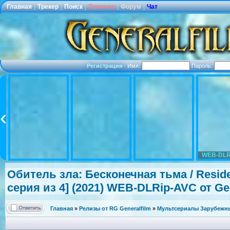
Главная
|
Трекер
|
Поиск
|
Правила
|
Форум
|
Чат
Регистрация
·
Имя:
Пароль:
WEB-DLR
Обитель зла: Бесконечная тьма / Resident
серия из 4] (2021) WEB-DLRip-AV
C от Ge
Главная
»
Релизы от RG Generalfilm
»
Мультсериалы Зарубежные