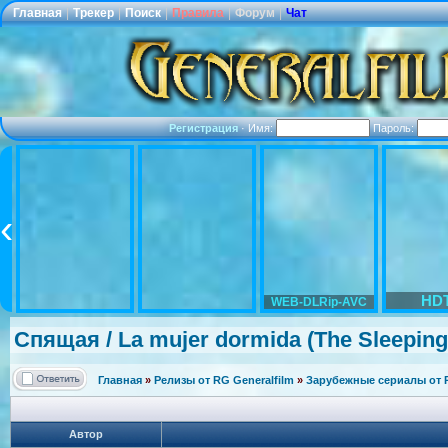
Главная
|
Трекер
|
Поиск
|
Правила
|
Форум
|
Чат
Регистрация
·
Имя:
Пароль:
HD
WEB-DLRip-AVC
Спящая / La mujer dormida (The Sleeping
Главная
»
Релизы от RG Generalfilm
»
Зарубежные сериалы от R
Автор