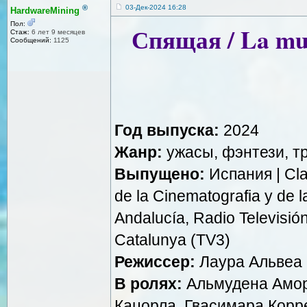
®
03-Дек-2024 16:28
HardwareMining
Пол:
Спящая / La muj
Стаж:
6 лет 9 месяцев
Сообщений:
1125
Год выпуска:
2024
Жанр:
ужасы, фэнтези, т
Выпущено:
Испания | Claq
de la Cinematografia y de l
Andalucía, Radio Televisió
Catalunya (TV3)
Режиссер:
Лаура Альвеа
В ролях:
Альмудена Амор,
Кацорла, Гвасимара Корре