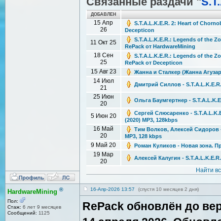
Связанные раздачи "
S.T
ДОБАВЛЕН
15 Апр
S.T.A.L.K.E.R. 2: Heart of Chorno
26
Decepticon
S.T.A.L.K.E.R.: Legends of the Zo
11 Окт 25
RePack от HardwareMining
18 Сен
S.T.A.L.K.E.R.: Legends of the Zo
25
RePack от Decepticon
15 Авг 23
Жанна и Сталкер (Жанна Агузар
14 Июл
Дмитрий Силлов - S.T.A.L.K.E.R
21
25 Июн
Ольга Баумгертнер - S.T.A.L.K.
20
Сергей Слюсаренко - S.T.A.L.K
5 Июн 20
(2020) MP3, 128kbps
16 Май
Тим Волков, Алексей Сидоров - 
20
MP3, 128 kbps
9 Май 20
Роман Куликов - Новая зона. Пр
19 Мар
Алексей Калугин - S.T.A.L.K.E.R
20
Найти в
®
16-Апр-2026 13:57
(спустя 10 месяцев 2 дня)
HardwareMining
Пол:
RePack обновлён до верс
Стаж:
6 лет 9 месяцев
Сообщений:
1125