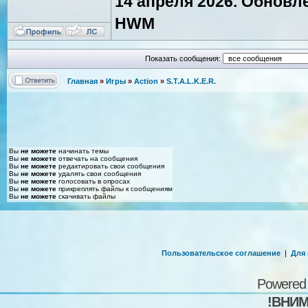
14 апреля 2026. Обновл
HWM
Показать сообщения:
Главная
»
Игры
»
Action
»
S.T.A.L.K.E.R.
Вы
не можете
начинать темы
Вы
не можете
отвечать на сообщения
Вы
не можете
редактировать свои сообщения
Вы
не можете
удалять свои сообщения
Вы
не можете
голосовать в опросах
Вы
не можете
прикреплять файлы к сообщениям
Вы
не можете
скачивать файлы
Пользовательское соглашение
|
Для
Powered
!ВНИМ