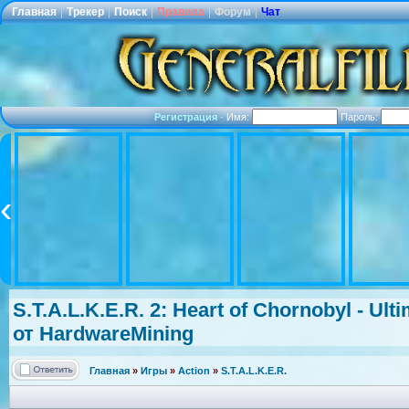
Главная
|
Трекер
|
Поиск
|
Правила
|
Форум
|
Чат
Регистрация
·
Имя:
Пароль:
S.T.A.L.K.E.
R. 2: Heart of Chornobyl - Ult
от HardwareMini
ng
Главная
»
Игры
»
Action
»
S.T.A.L.K.E.R.