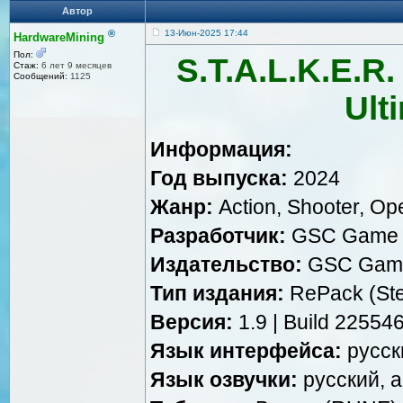
Автор
®
13-Июн-2025 17:44
HardwareMining
Пол:
S.T.A.L.K.E.R.
Стаж:
6 лет 9 месяцев
Сообщений:
1125
Ult
Информация:
Год выпуска:
2024
Жанр:
Action, Shooter, Op
Разработчик:
GSC Game 
Издательство:
GSC Game
Тип издания:
RePack (St
Версия:
1.9 | Build 2255
Язык интерфейса:
русск
Язык озвучки:
русский, а