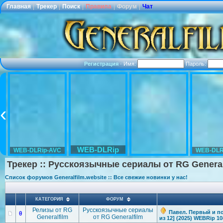
Главная
|
Трекер
|
Поиск
|
Правила
|
Форум
|
Чат
Регистрация
·
Имя:
Пароль:
WEB-DLRip
WEB-DLRip-AVC
WEB-DLR
Трекер :: Русскоязычные сериалы от RG General
Список форумов Generalfilm.website :: Все свежие новинки у нас!
КАТЕГОРИЯ
ФОРУМ
Релизы от RG
Русскоязычные сериалы
Павел. Первый и по
θ
Generalfilm
от RG Generalfilm
из 12] (2025) WEBRip 10