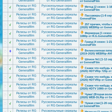
Generalfilm
от RG Generalfilm
от GeneralFilm
Релизы от RG
Русскоязычные сериалы
Метод [2 сезон: 1-1
√
Generalfilm
от RG Generalfilm
от GeneralFilm
Релизы от RG
Русскоязычные сериалы
Пассажиры [1-8 сер
√
Generalfilm
от RG Generalfilm
GeneralFilm
Релизы от RG
Русскоязычные сериалы
257 причин, чтобы ж
√
Generalfilm
от RG Generalfilm
(2020) WEBRip от Gener
Релизы от RG
Русскоязычные сериалы
Фермерша [1 сезон: 
√
Generalfilm
от RG Generalfilm
1080p от R.G.Generalf
il
Релизы от RG
Русскоязычные сериалы
Гранд [4 сезон: 1-2
√
Generalfilm
от RG Generalfilm
GeneralFilm
Релизы от RG
Русскоязычные сериалы
Великолепная
пятер
θ
Generalfilm
от RG Generalfilm
(2019-2020) WEBRip-AVC
Релизы от RG
Русскоязычные сериалы
Шпион №1 [1-12 сер
√
Generalfilm
от RG Generalfilm
от GeneralFilm
Релизы от RG
Русскоязычные сериалы
Скажи что-нибудь х
√
Generalfilm
от RG Generalfilm
(2020) HDTVRip 720p от
Релизы от RG
Русскоязычные сериалы
Скажи что-нибудь х
√
Generalfilm
от RG Generalfilm
(2020) HDTVRip от Gene
Релизы от RG
Русскоязычные сериалы
Скажи что-нибудь х
√
Generalfilm
от RG Generalfilm
(2020) HDTV 1080i от Ge
Релизы от RG
Русскоязычные сериалы
Чума! (Вторая волна
√
Generalfilm
от RG Generalfilm
(2020) WEB-DLRip от Ge
Релизы от RG
Русскоязычные сериалы
Чужая стая [1-20 се
√
Generalfilm
от RG Generalfilm
от GeneralFilm
Релизы от RG
Русскоязычные сериалы
Иванько [1 сезон: 1