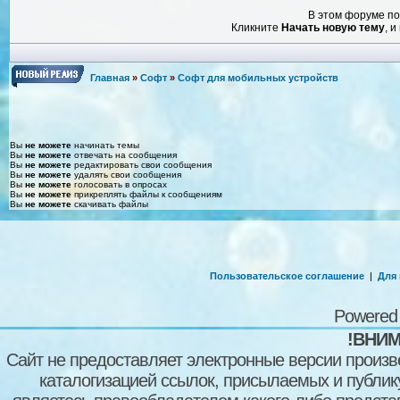
В этом форуме по
Кликните
Начать новую тему
, 
Главная
»
Софт
»
Софт для мобильных устройств
Вы
не можете
начинать темы
Вы
не можете
отвечать на сообщения
Вы
не можете
редактировать свои сообщения
Вы
не можете
удалять свои сообщения
Вы
не можете
голосовать в опросах
Вы
не можете
прикреплять файлы к сообщениям
Вы
не можете
скачивать файлы
Пользовательское соглашение
|
Для
Powered
!ВНИМ
Сайт не предоставляет электронные версии произв
каталогизацией ссылок, присылаемых и публи