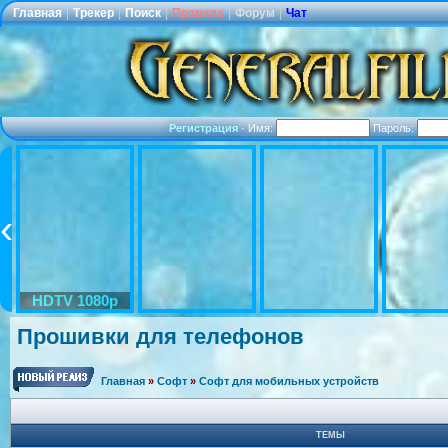
Главная
|
Трекер
|
Поиск
|
Правила
|
Форум
|
Чат
Регистрация
·
Имя:
Пароль:
HDTV 1080p
Прошивки для телефонов
Главная
»
Софт
»
Софт для мобильных устройств
ТЕМЫ