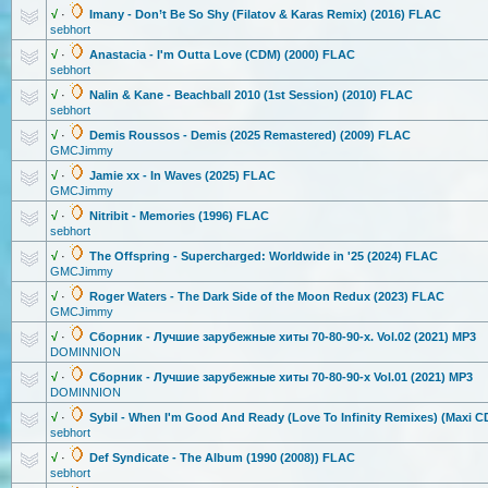
√
·
Imany - Don’t Be So Shy (Filatov & Karas Remix) (2016) FLAC
sebhort
√
·
Anastacia - I'm Outta Love (CDM) (2000) FLAC
sebhort
√
·
Nalin & Kane - Beachball 2010 (1st Session) (2010) FLAC
sebhort
√
·
Demis Roussos - Demis (2025 Remastered) (2009) FLAC
GMCJimmy
√
·
Jamie xx - In Waves (2025) FLAC
GMCJimmy
√
·
Nitribit - Memories (1996) FLAC
sebhort
√
·
The Offspring - Supercharged
: Worldwide in '25 (2024) FLAC
GMCJimmy
√
·
Roger Waters - The Dark Side of the Moon Redux (2023) FLAC
GMCJimmy
√
·
Сборник - Лучшие зарубежные хиты 70-80-90-х. Vol.02 (2021) MP3
DOMINNION
√
·
Сборник - Лучшие зарубежные хиты 70-80-90-х Vol.01 (2021) MP3
DOMINNION
√
·
Sybil - When I'm Good And Ready (Love To Infinity Remixes) (Maxi C
sebhort
√
·
Def Syndicate - The Album (1990 (2008)) FLAC
sebhort