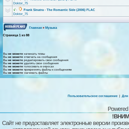
Doktor_75
√
·
Frank Sinatra - The Romantic Side (2006) FLAC
Doktor_75
Главная
»
Музыка
Страница
1
из
88
Вы
не можете
начинать темы
Вы
не можете
отвечать на сообщения
Вы
не можете
редактировать свои сообщения
Вы
не можете
удалять свои сообщения
Вы
не можете
голосовать в опросах
Вы
не можете
прикреплять файлы к сообщениям
Вы
не можете
скачивать файлы
Пользовательское соглашение
|
Для
Powered
!ВНИМ
Сайт не предоставляет электронные версии произв