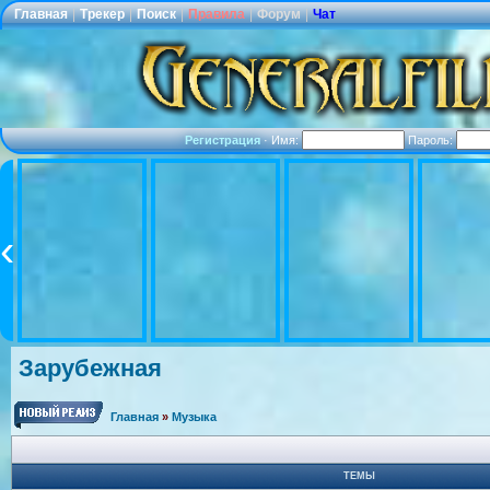
Главная
|
Трекер
|
Поиск
|
Правила
|
Форум
|
Чат
Регистрация
·
Имя:
Пароль:
Зарубежная
Главная
»
Музыка
ТЕМЫ