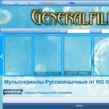
Главная
|
Трекер
|
Поиск
|
Правила
|
Форум
|
Чат
Регистрация
·
Имя:
Пароль:
HDTV 1080p
WEB-DLRip-AVC
Мультсериалы Русскоязычные от RG Ge
Главная
»
Релизы от RG Generalfilm
ТЕМЫ