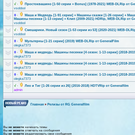
√
·
Простоквашин
о [1-50 серии + Bonus] (1978-2021) WEB-DLRip от Ge
vsobbol
θ
·
Маша и Медведь [1-91 серии] + Машины сказки [1-26 серии] + Маш
Машины песенки [1-13 серии] + Клип (2009-2021) HDRip, WEB-DLRip от Ge
vsobbol
√
·
Смешарики. Новый сезон [1-53 серии из 53] (2020-2021) WEB-DLRip
vsobbol
θ
·
Мультерны [1-21 серии] (2019) WEB-DLRip от GeneralFilm
olegka7373
θ
·
Маша и медведь: Машины песенки [4 сезон: 1-13 серии] (2018-201
olegka7373
θ
·
Маша и медведь: Машины песенки [4 сезон: 1-13 серии] (2018-201
olegka7373
θ
·
Маша и медведь: Машины песенки [4 сезон: 1-13 серии] (2018-201
olegka7373
√
·
Лео и Тиг [1-26 серии из 26] (2016-2018) HDTVRip от Generalfilm
admin
Главная
»
Релизы от RG Generalfilm
Вы
не можете
начинать темы
Вы
не можете
отвечать на сообщения
Вы
не можете
редактировать свои сообщения