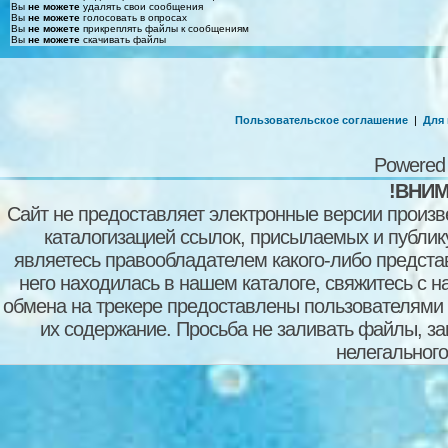
Вы
не можете
удалять свои сообщения
Вы
не можете
голосовать в опросах
Вы
не можете
прикреплять файлы к сообщениям
Вы
не можете
скачивать файлы
Пользовательское соглашение
|
Для
Powered
!ВНИМ
Сайт не предоставляет электронные версии произв
каталогизацией ссылок, присылаемых и публи
являетесь правообладателем какого-либо представ
него находилась в нашем каталоге, свяжитесь с 
обмена на трекере предоставлены пользователями с
их содержание. Просьба не заливать файлы, з
нелегального