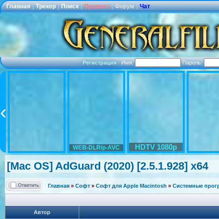
Главная
|
Трекер
|
Поиск
|
Правила
|
Форум
|
Чат
Регистрация
·
Имя:
Пароль:
HDTV 1080p
WEB-DLRip-AVC
[Mac OS] AdGuard (2020) [2.5.1.928] x64
Главная
»
Софт
»
Софт для Apple Macintosh
»
Системные про
Автор