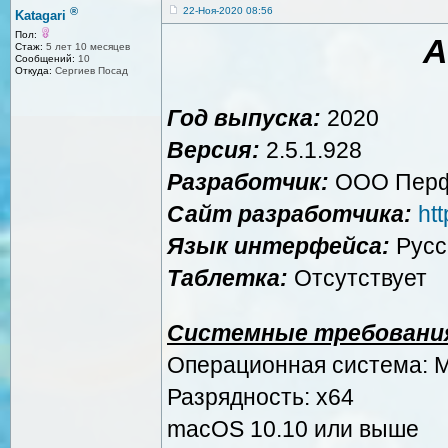
®
22-Ноя-2020 08:56
Katagari
Пол:
A
Стаж:
5 лет 10 месяцев
Сообщений:
10
Откуда:
Сергиев Посад
Год выпуска:
2020
Версия:
2.5.1.928
Разработчик:
ООО Перф
Сайт разработчика:
ht
Язык интерфейса:
Русс
Таблетка:
Отсутствует
Системные требовани
Операционная система: 
Разрядность: x64
macOS 10.10 или выше