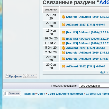
Связанные раздачи "
AdG
ДОБАВЛЕН
22 Ноя
[Android] AdGuard (2020) [3.5.2.
20
22 Ноя
AdGuard (2020) [7.5.3] x86/x64
20
13 Ноя
[Mac OS] AdGuard (2020) [2.5.1.9
20
16 Окт 20
[Mac OS] AdGuard (2020) [2.5.0.9
11 Окт 20
[Mac OS] AdGuard (2020) [2.4.8.7
5 Окт 20
AdGuard (2020) [7.5.2] x86/x64
2 Окт 20
[Android] AdGuard (2020) [3.5.1.
20 Сен
[Android] AdGuard (2020) [3.5.63
20
20 Сен
AdGuard (2020) [7.5.1] x86/x64
20
Найти
Показать сообщения:
Главная
»
Софт
»
Софт для Apple Macintosh
»
Системные про