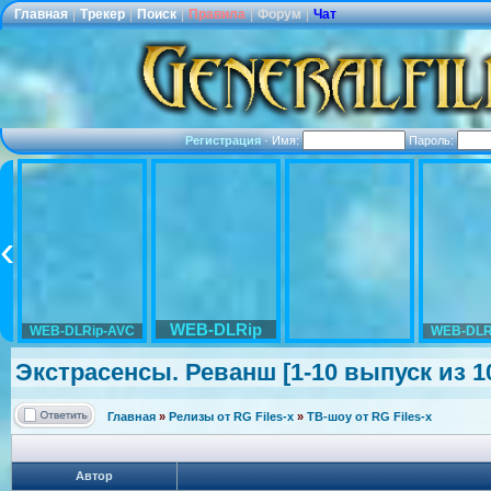
Главная
|
Трекер
|
Поиск
|
Правила
|
Форум
|
Чат
Регистрация
·
Имя:
Пароль:
WEB-DLRip
WEB-DLRip-AVC
WEB-DLR
Экстрасенсы.
Реванш [1-10 выпуск из 10
Главная
»
Релизы от RG Files-x
»
ТВ-шоу от RG Files-x
Автор