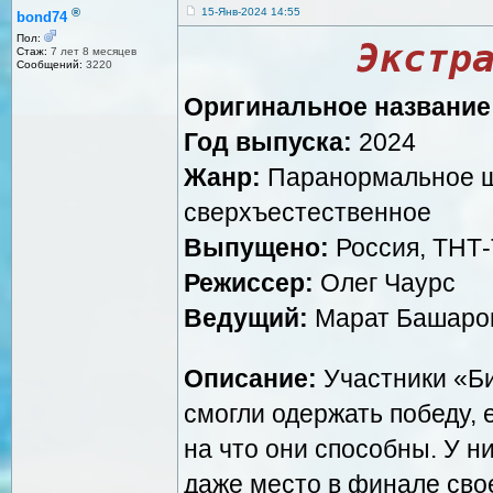
®
15-Янв-2024 14:55
bond74
Пол:
Экстр
Стаж:
7 лет 8 месяцев
Сообщений:
3220
Оригинальное название
Год выпуска:
2024
Жанр:
Паранормальное шо
сверхъестественное
Выпущено:
Россия, ТНТ-
Режиссер:
Олег Чаурс
Ведущий:
Марат Башаро
Описание:
Участники «Би
смогли одержать победу, 
на что они способны. У н
даже место в финале сво