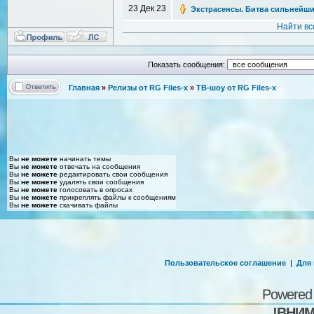
23 Дек 23
Экстрасенсы. Битва сильнейших [
Найти вс
Показать сообщения:
Главная
»
Релизы от RG Files-x
»
ТВ-шоу от RG Files-x
Вы
не можете
начинать темы
Вы
не можете
отвечать на сообщения
Вы
не можете
редактировать свои сообщения
Вы
не можете
удалять свои сообщения
Вы
не можете
голосовать в опросах
Вы
не можете
прикреплять файлы к сообщениям
Вы
не можете
скачивать файлы
Пользовательское соглашение
|
Для
Powered
!ВНИМ