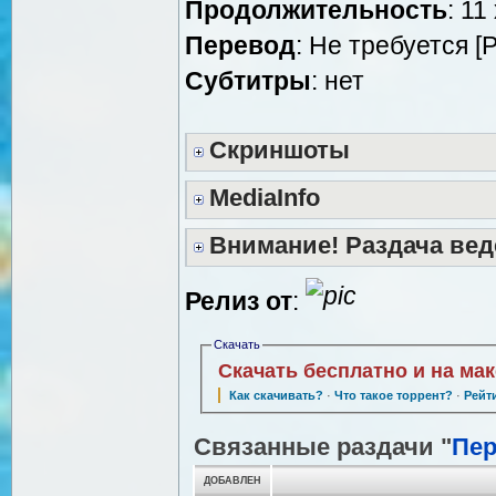
Продолжительность
: 11
Перевод
: Не требуется [
Cубтитры
: нет
Скриншоты
MediaInfo
Внимание! Раздача вед
Релиз от
:
Скачать
Скачать бесплатно и на ма
Как скачивать?
·
Что такое торрент?
·
Рейт
Связанные раздачи "
Пе
ДОБАВЛЕН