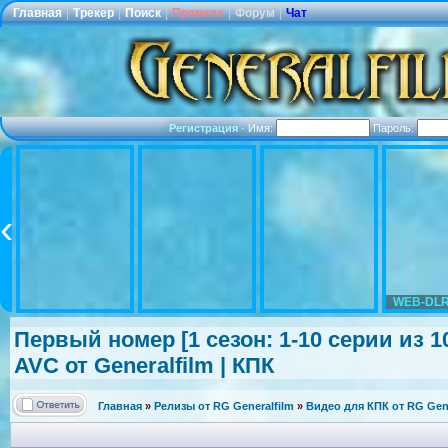
Главная
|
Трекер
|
Поиск
|
Правила
|
Форум
|
Чат
Регистрация
·
Имя:
Пароль:
WEB-DLR
Первый номер [1 сезон: 1-10 серии из 
AVC от Generalfilm | КПК
Главная
»
Релизы от RG Generalfilm
»
Видео для КПК от RG Gene