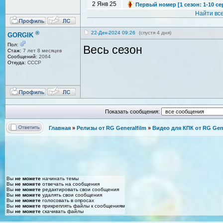
2 Янв 25
Первый номер [1 сезон: 1-10 се
Найти вс
®
22-Дек-2024 09:26
(спустя 4 дня)
GORGIK
Пол:
Весь сезон
Стаж:
7 лет 8 месяцев
Сообщений:
2064
Откуда:
СССР
Показать сообщения:
Главная
»
Релизы от RG Generalfilm
»
Видео для КПК от RG Gene
Вы
не можете
начинать темы
Вы
не можете
отвечать на сообщения
Вы
не можете
редактировать свои сообщения
Вы
не можете
удалять свои сообщения
Вы
не можете
голосовать в опросах
Вы
не можете
прикреплять файлы к сообщениям
Вы
не можете
скачивать файлы