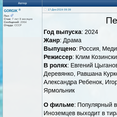
Автор
®
17-Дек-2024 09:39
GORGIK
Пол:
Пе
Стаж:
7 лет 8 месяцев
Сообщений:
2064
Откуда:
СССР
Год выпуска
: 2024
Жанр
: Драма
Выпущено
: Россия, Мед
Режиссер
: Клим Козинск
В ролях
: Евгений Цыгано
Деревянко, Равшана Курко
Александра Ребенок, Иго
Ярмольник
О фильме
: Популярный 
Иноземцев выходит в тира