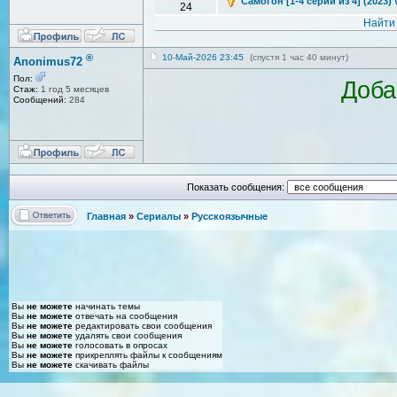
Самогон [1-4 серии из 4] (2023)
24
Найти
®
10-Май-2026 23:45
(спустя 1 час 40 минут)
Anonimus72
Пол:
Доба
Стаж:
1 год 5 месяцев
Сообщений:
284
Показать сообщения:
Главная
»
Сериалы
»
Русскоязычные
Вы
не можете
начинать темы
Вы
не можете
отвечать на сообщения
Вы
не можете
редактировать свои сообщения
Вы
не можете
удалять свои сообщения
Вы
не можете
голосовать в опросах
Вы
не можете
прикреплять файлы к сообщениям
Вы
не можете
скачивать файлы