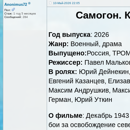
®
10-Май-2026 22:05
Anonimus72
Пол:
Самогон. 
Стаж:
1 год 5 месяцев
Сообщений:
284
Год выпуска
: 2026
Жанр:
Военный, драма
Выпущено:
Россия, ТРО
Режиссер:
Павел Малько
В ролях:
Юрий Дейнекин,
Евгений Казанцев, Елиза
Максим Андрушкив, Макси
Герман, Юрий Уткин
О фильме
: Декабрь 1943
бои за освобождение сев