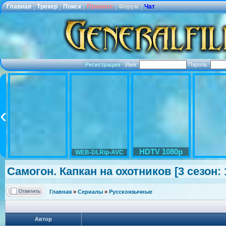
Главная
|
Трекер
|
Поиск
|
Правила
|
Форум
|
Чат
Регистрация
·
Имя:
Пароль:
HDTV 1080p
WEB-DLRip-AVC
Самогон. Капкан на охотников [3 сезон: 
Главная
»
Сериалы
»
Русскоязычные
Автор