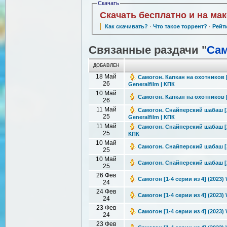
Скачать
Скачать бесплатно и на ма
Как скачивать?
·
Что такое торрент?
·
Рейт
Связанные раздачи "
Сам
ДОБАВЛЕН
18 Май
Самогон. Капкан на охотников [
26
Generalfilm | КПК
10 Май
Самогон. Капкан на охотников [3
26
11 Май
Самогон. Снайперский шабаш [2 
25
Generalfilm | КПК
11 Май
Самогон. Снайперский шабаш [2 
25
КПК
10 Май
Самогон. Снайперский шабаш [2 
25
10 Май
Самогон. Снайперский шабаш [2 
25
26 Фев
Самогон [1-4 серии из 4] (2023)
24
24 Фев
Самогон [1-4 серии из 4] (2023)
24
23 Фев
Самогон [1-4 серии из 4] (2023)
24
23 Фев