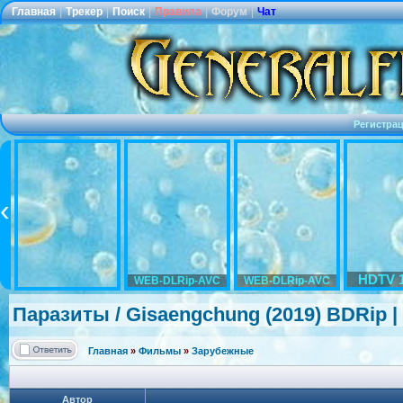
Главная
|
Трекер
|
Поиск
|
Правила
|
Форум
|
Чат
Регистра
HDTV 
WEB-DLRip-AVC
WEB-DLRip-AVC
Паразиты / Gisaengchung
(2019) BDRip 
Главная
»
Фильмы
»
Зарубежные
Автор