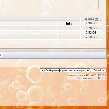
РАЗМЕР
2.36 GB
1
8.78 GB
2.52 GB
2.18 GB
Текущее время:
06-Авг 04:17
Часовой пояс:
UTC + 3