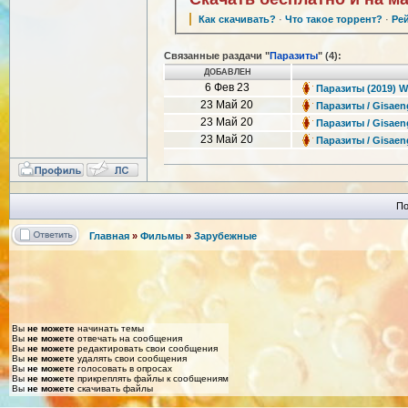
Как скачивать?
·
Что такое торрент?
·
Ре
Связанные раздачи "
Паразиты
" (4):
ДОБАВЛЕН
6 Фев 23
Паразиты (2019) 
23 Май 20
Паразиты / Gisaen
23 Май 20
Паразиты / Gisaen
23 Май 20
Паразиты / Gisaen
По
Главная
»
Фильмы
»
Зарубежные
Вы
не можете
начинать темы
Вы
не можете
отвечать на сообщения
Вы
не можете
редактировать свои сообщения
Вы
не можете
удалять свои сообщения
Вы
не можете
голосовать в опросах
Вы
не можете
прикреплять файлы к сообщениям
Вы
не можете
скачивать файлы