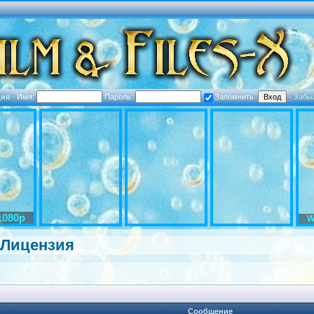
ция
·
Имя:
Пароль:
Запомнить
·
Забы
1080p
W
| Лицензия
Сообщение