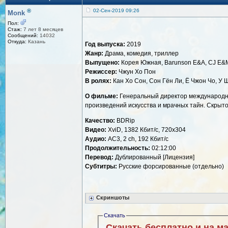
®
02-Сен-2019 09:26
Monk
Пол:
Стаж:
7 лет 8 месяцев
Сообщений:
14032
Откуда:
Казань
Год выпуска:
2019
Жанр:
Драма, комедия, триллер
Выпущено:
Корея Южная, Barunson E&A, CJ E&M F
Режиссер:
Чжун Хо Пон
В ролях:
Кан Хо Сон, Сон Гён Ли, Ё Чжон Чо, У 
О фильме:
Генеральный директор международной
произведений искусства и мрачных тайн. Скрыто
Качество:
BDRip
Видео:
XviD, 1382 Кбит/с, 720x304
Аудио:
AC3, 2 ch, 192 Кбит/с
Продолжительность:
02:12:00
Перевод:
Дублированный [Лицензия]
Субтитры:
Русские форсированные (отдельно)
Скриншоты
Скачать
Скачать бесплатно и на м