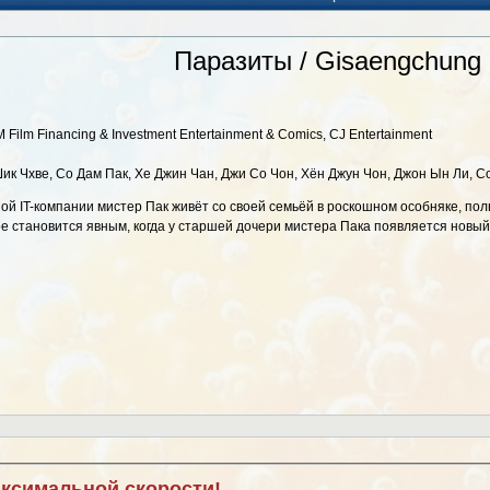
Паразиты / Gisaengchung
ilm Financing & Investment Entertainment & Comics, CJ Entertainment
Шик Чхве, Со Дам Пак, Хе Джин Чан, Джи Со Чон, Хён Джун Чон, Джон Ын Ли, С
 IT-компании мистер Пак живёт со своей семьёй в роскошном особняке, пол
е становится явным, когда у старшей дочери мистера Пака появляется новый
аксимальной скорости!