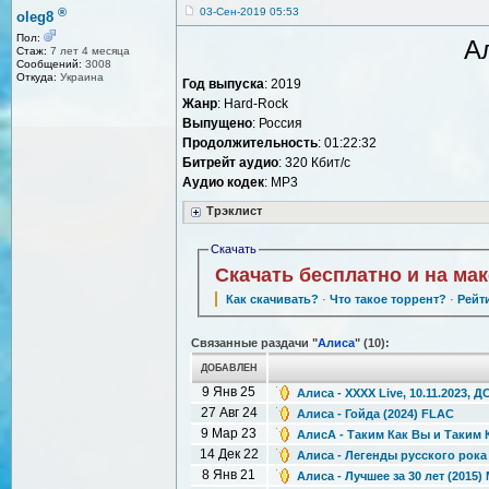
®
03-Сен-2019 05:53
oleg8
Пол:
А
Стаж:
7 лет 4 месяца
Сообщений:
3008
Откуда:
Украина
Год выпуска
: 2019
Жанр
: Hard-Rock
Выпущено
: Россия
Продолжительность
: 01:22:32
Битрейт аудио
: 320 Кбит/с
Аудио кодек
: MP3
Трэклист
Скачать
Скачать бесплатно и на ма
Как скачивать?
·
Что такое торрент?
·
Рейт
Связанные раздачи "
Алиса
" (10):
ДОБАВЛЕН
9 Янв 25
Алиса - XXXX Live, 10.11.2023,
27 Авг 24
Алиса - Гойда (2024) FLAC
9 Мар 23
АлисА - Таким Как Вы и Таким 
14 Дек 22
Алиса - Легенды русского рока
8 Янв 21
Алиса - Лучшее за 30 лет (2015) 