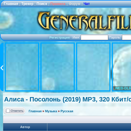
Главная
|
Трекер
|
Поиск
|
Правила
|
Форум
|
Чат
Регистрация
·
Имя:
Пароль:
WEB-DLR
Алиса - Посолонь (2019) MP3, 320 Кбит/
Главная
»
Музыка
»
Русская
Автор