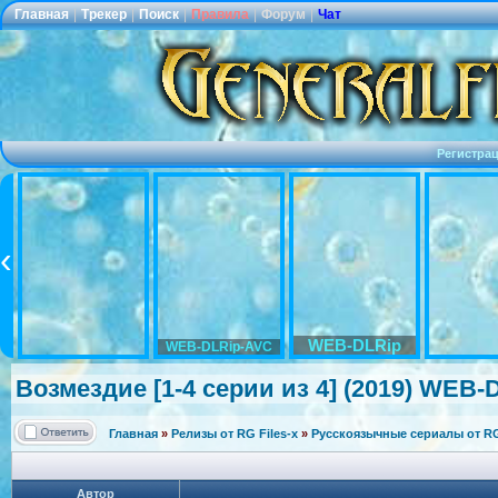
Главная
|
Трекер
|
Поиск
|
Правила
|
Форум
|
Чат
Регистра
WEB-DLRip
WEB-DLRip-AVC
Возмездие [1-4 серии из 4] (2019) WEB-D
Главная
»
Релизы от RG Files-x
»
Русскоязычные сериалы от RG 
Автор