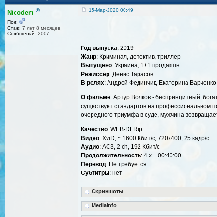
®
15-Мар-2020 00:49
Nicodem
Пол:
Стаж:
7 лет 8 месяцев
Сообщений:
2007
Год выпуска
: 2019
Жанр
: Криминал, детектив, триллер
Выпущено
: Украина, 1+1 продакшн
Режиссер
: Денис Тарасов
В ролях
: Андрей Фединчик, Екатерина Варченко
О фильме
: Артур Волков - беспринципный, бог
существует стандартов на профессиональном по
очередного триумфа в суде, мужчина возвращаетс
Качество
: WEB-DLRip
Видео
: XviD, ~ 1600 Кбит/с, 720x400, 25 кадр/с
Аудио
: AC3, 2 ch, 192 Кбит/с
Продолжительность
: 4 x ~ 00:46:00
Перевод
: Не требуется
Cубтитры
: нет
Скриншоты
MediaInfo