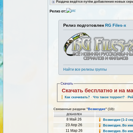
Раздача ведётся путём добавления новых сер
Релиз от:
Релиз подготовлен
RG Files-x
Найти все релизы группы
Скачать
Скачать бесплатно и на м
Как скачивать?
·
Что такое торрент?
·
Ре
Связанные раздачи "
Возмездие
" (10):
ДОБАВЛЕН
8 Май 26
Возмездие [1-2 се
23 Апр 26
Возмездие. Во имя
11 Мар 26
Возмездие. Во имя 