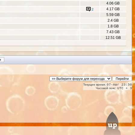
4.06 GB
4.17 GB
2
5.59 GB
2.4 GB
1.8 GB
7.43 GB
12.51 GB
Текущее время:
07-Авг 23:50
Часовой пояс:
UTC + 3