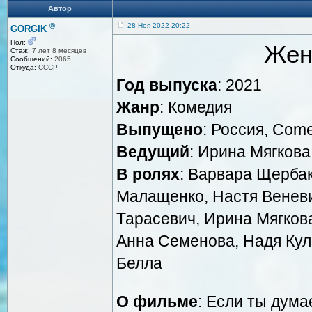
Автор
®
28-Ноя-2022 20:22
GORGIK
Пол:
Жен
Стаж:
7 лет 8 месяцев
Сообщений:
2065
Откуда:
СССР
Год выпуска
: 2021
Жанр
: Комедия
Выпущено
: Россия, Come
Ведущий
: Ирина Мягкова
В ролях
: Варвара Щербак
Малащенко, Настя Венев
Тарасевич, Ирина Мягкова
Анна Семенова, Надя Кул
Белла
О фильме
: Если ты дума