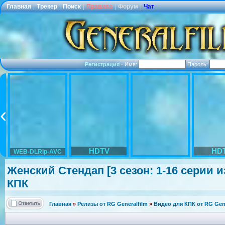
Главная
|
Трекер
|
Поиск
|
Правила
|
Форум
|
Чат
Регистрация
·
Имя:
Пароль:
HDTV
HD
WEB-DLRip-AVC
Женский Стендап [3 сезон: 1-16 серии из
КПК
Главная
»
Релизы от RG Generalfilm
»
Видео для КПК от RG Gene