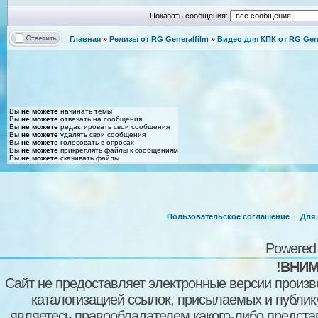
Показать сообщения:
Главная
»
Релизы от RG Generalfilm
»
Видео для КПК от RG Gene
Вы
не можете
начинать темы
Вы
не можете
отвечать на сообщения
Вы
не можете
редактировать свои сообщения
Вы
не можете
удалять свои сообщения
Вы
не можете
голосовать в опросах
Вы
не можете
прикреплять файлы к сообщениям
Вы
не можете
скачивать файлы
Пользовательское соглашение
|
Для
Powered
!ВНИМ
Сайт не предоставляет электронные версии произв
каталогизацией ссылок, присылаемых и публи
являетесь правообладателем какого-либо представ