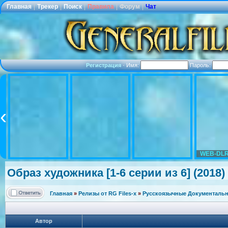
Главная
|
Трекер
|
Поиск
|
Правила
|
Форум
|
Чат
Регистрация
·
Имя:
Пароль:
WEB-DLR
Образ художника [1-6 серии из 6] (2018)
Главная
»
Релизы от RG Files-x
»
Русскоязычные Документальн
Автор