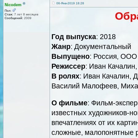
®
06-Янв-2019 18:28
Nicodem
Пол:
Обр
Стаж:
7 лет 8 месяцев
Сообщений:
2009
Год выпуска
: 2018
Жанр
: Документальный
Выпущено
: Россия, ОО
Режиссер
: Иван Качалин
В ролях
: Иван Качалин, 
Василий Малофеев, Михаи
О фильме
: Фильм-экспе
известных художников-но
впечатлениях от их карти
сложные, малопонятные р