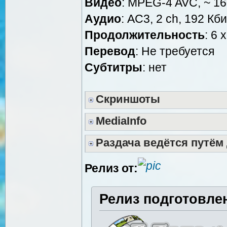
Видео
: MPEG-4 AVC, ~ 16
Аудио
: AC3, 2 ch, 192 Кби
Продолжительность
: 6 
Перевод
: Не требуется
Cубтитры
: нет
Скриншоты
MediaInfo
Раздача ведётся путём
Релиз от:
Релиз подготовле