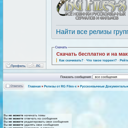
Найти все релизы груп
Скачать
Скачать бесплатно и на ма
Как скачивать?
·
Что такое торрент?
·
Рейт
Показать сообщения:
Главная
»
Релизы от RG Files-x
»
Русскоязычные Документальн
Вы
не можете
начинать темы
Вы
не можете
отвечать на сообщения
Вы
не можете
редактировать свои сообщения
Вы
не можете
удалять свои сообщения
Вы
не можете
голосовать в опросах