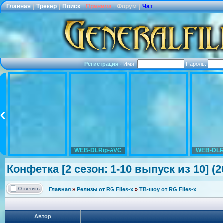
Главная
|
Трекер
|
Поиск
|
Правила
|
Форум
|
Чат
Регистрация
·
Имя:
Пароль:
WEB-DLRip-AVC
WEB-DLR
Конфетка [2 сезон: 1-10 выпуск из 10] (2
Главная
»
Релизы от RG Files-x
»
ТВ-шоу от RG Files-x
Автор