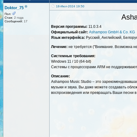
®
18-Июл-2024 19:50
Doktor_75
Пол:
Asha
Стаж:
2 года
Сообщений:
17
Версия программы:
11.0.3.4
Официальный сайт:
Ashampoo GmbH & Co. KG
Язык интерфейса:
Русский, Английский, Белорус
Лечение:
не требуется ("Внимание. Возможна не
Системные требования:
Windows 11 / 10 (64-bit)
Системы с процессорами ARM не поддерживаю
Описание:
Ashampoo Music Studio – это зарекомендовавша
музыки и звука. Вы даже можете создавать обло
воспроизведения или превращать Ваши песни в 