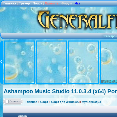
Главная
|
Трекер
|
Поиск
|
Правила
|
Форум
|
Чат
Регистра
WEB-DLR
Ashampoo Music Studio 11.0.3.4 (x64) Port
Главная
»
Софт
»
Софт для Windows
»
Мультимедиа
Автор