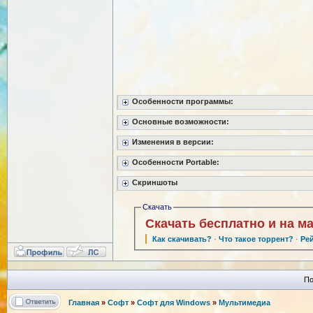
Особенности программы:
Основные возможности:
Изменения в версии:
Особенности Portable:
Скриншоты
Скачать
Скачать бесплатно и на м
Как скачивать?
·
Что такое торрент?
·
Ре
По
Главная
»
Софт
»
Софт для Windows
»
Мультимедиа