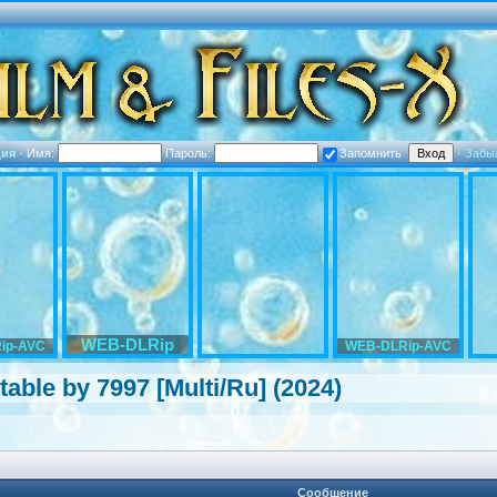
ция
·
Имя:
Пароль:
Запомнить
·
Забы
WEB-DLRip
ip-AVC
WEB-DLRip-AVC
able by 7997 [Multi/Ru] (2024)
Сообщение