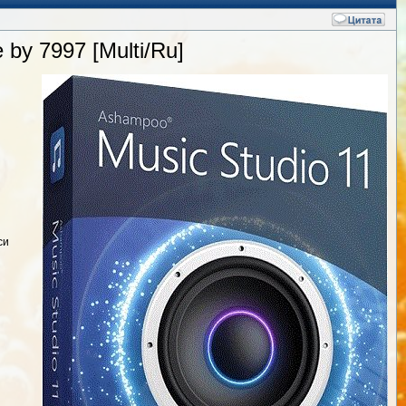
 by 7997 [Multi/Ru]
си