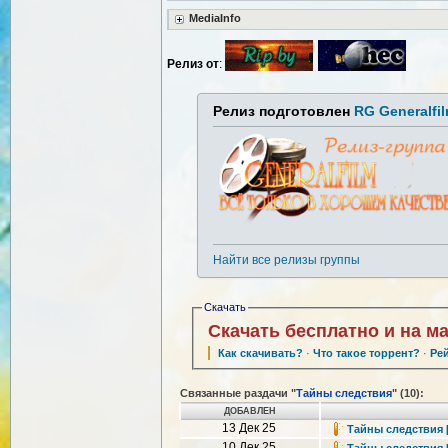
MediaInfo
Релиз от
:
Релиз подготовлен
RG Generalfi
Найти все релизы группы
Скачать
Скачать бесплатно и на м
Как скачивать?
·
Что такое торрент?
·
Ре
Связанные раздачи "
Тайны следствия
" (10):
ДОБАВЛЕН
13 Дек 25
Тайны следствия [2
10 Дек 25