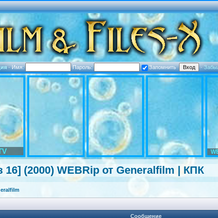
ция
·
Имя:
Пароль:
Запомнить
·
Забы
TV
WE
 16] (2000) WEBRip от Generalfilm | КПК
ralfilm
Сообщение