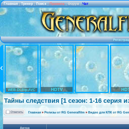
Главная
|
Трекер
|
Поиск
|
Правила
|
Форум
|
Чат
Регистра
HDTV
HD
WEB-DLRip-AVC
Тайны следствия [1 сезон: 1-16 серия из
Главная
»
Релизы от RG Generalfilm
»
Видео для КПК от RG Gene
Автор