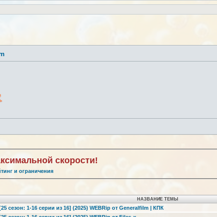
lm
аксимальной скорости!
йтинг и ограничения
НАЗВАНИЕ ТЕМЫ
5 сезон: 1-16 серии из 16] (2025) WEBRip от Generalfilm | КПК