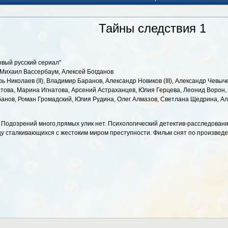
Тайны следствия 1
овый русский сериал"
), Михаил Вассербаум, Алексей Богданов
орь Николаев (II), Владимир Баранов, Александр Новиков (III), Александр Че
ова, Марина Игнатова, Арсений Астраханцев, Юлия Герцева, Леонид Ворон, 
анов, Роман Громадский, Юлия Рудина, Олег Алмазов, Светлана Щедрина, Ал
 Подозрений много,прямых улик нет. Психологический детектив-расследование
цу сталкивающихся с жестоким миром преступности. Фильм снят по произведе