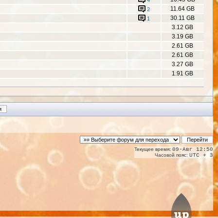
4
11.64 GB
2
30.11 GB
1
3.12 GB
3.19 GB
2.61 GB
2.61 GB
3.27 GB
1.91 GB
Текущее время:
09-Авг 12:50
Часовой пояс:
UTC + 3