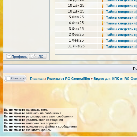
Тайны следствия [2
10 Дек 25
Тайны следствия [2
10 Дек 25
Тайны следствия [2
5 Фев 25
Тайны следствия [2
4 Фев 25
Тайны следствия [1
3 Фев 25
Тайны следствия [1
2 Фев 25
Тайны следствия [1
1 Фев 25
Тайны следствия [1
31 Янв 25
Тайны следствия [1
По
Главная
»
Релизы от RG Generalfilm
»
Видео для КПК от RG Gene
Вы
не можете
начинать темы
Вы
не можете
отвечать на сообщения
Вы
не можете
редактировать свои сообщения
Вы
не можете
удалять свои сообщения
Вы
не можете
голосовать в опросах
Вы
не можете
прикреплять файлы к сообщениям
Вы
не можете
скачивать файлы