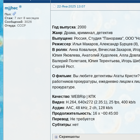
®
22-Янв-2025 13:07
mjjhec
Пол:
Стаж:
7 лет 8 месяцев
Сообщений:
3026
Откуда:
СССР
Год выпуска
: 2000
Жанр
: Драма, криминал, детектив
Выпущено
: Россия, Студия "Панорама", ООО "Н
Режиссер
: Илья Макаров, Александр Бурцев (II
В ролях
: Анна Ковальчук, Вячеслав Захаров, Иг
Юлия Яковлева, Анатолий Худолеев, Алла Довлат
Валерий Полетаев, Юлия Терентьева, Игорь Шиб
Сергей Рост.
О фильме
: Вы любите детективы Агаты Кристи?
работников прокуратуры, ежедневно лицом к ли
прокуратуре.
Качество
: WEBRip | КПК
Видео
: H.264, 640x272 (2.35:1), 25 fps, 400 kb/s
Аудио
: AAC, 48 kHz, 2 ch, 128 kb/s
Продолжительность
: 16 x ~00:45:00
Перевод
: Не требуется
Cубтитры
: нет
Скриншоты