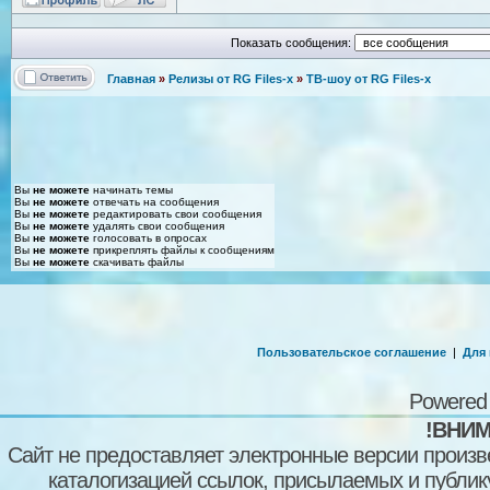
Показать сообщения:
Главная
»
Релизы от RG Files-x
»
ТВ-шоу от RG Files-x
Вы
не можете
начинать темы
Вы
не можете
отвечать на сообщения
Вы
не можете
редактировать свои сообщения
Вы
не можете
удалять свои сообщения
Вы
не можете
голосовать в опросах
Вы
не можете
прикреплять файлы к сообщениям
Вы
не можете
скачивать файлы
Пользовательское соглашение
|
Для
Powered
!ВНИМ
Сайт не предоставляет электронные версии произв
каталогизацией ссылок, присылаемых и публи