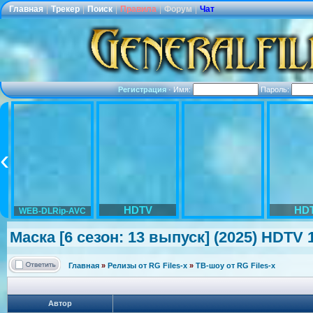
Главная
|
Трекер
|
Поиск
|
Правила
|
Форум
|
Чат
Регистрация
·
Имя:
Пароль:
HDTV
HD
WEB-DLRip-AVC
Маска [6 сезон: 13 выпуск] (2025) HDTV 1
Главная
»
Релизы от RG Files-x
»
ТВ-шоу от RG Files-x
Автор