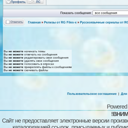
Показать сообщения:
Главная
»
Релизы от RG Files-x
»
Русскоязычные сериалы от RG 
Вы
не можете
начинать темы
Вы
не можете
отвечать на сообщения
Вы
не можете
редактировать свои сообщения
Вы
не можете
удалять свои сообщения
Вы
не можете
голосовать в опросах
Вы
не можете
прикреплять файлы к сообщениям
Вы
не можете
скачивать файлы
Пользовательское соглашение
|
Для
Powered
!ВНИМ
Сайт не предоставляет электронные версии произв
каталогизацией ссылок, присылаемых и публи