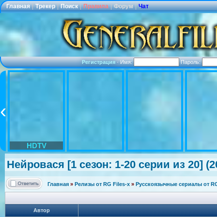
Главная
|
Трекер
|
Поиск
|
Правила
|
Форум
|
Чат
Регистрация
·
Имя:
Пароль:
HDTV
Нейровася [1 сезон: 1-20 серии из 20] (2
Главная
»
Релизы от RG Files-x
»
Русскоязычные сериалы от RG 
Автор