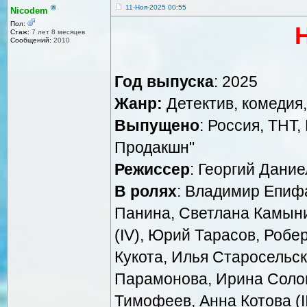
®
11-Ноя-2025 00:55
Nicodem
Пол:
Стаж:
7 лет 8 месяцев
Сообщений:
2010
Год выпуска
: 2025
Жанр:
Детектив, комедия
Выпущено
: Россия, ТНТ
Продакшн"
Режиссер
: Георгий Дани
В ролях
: Владимир Епиф
Панина, Светлана Камын
(IV), Юрий Тарасов, Робе
Кукота, Илья Старосельс
Парамонова, Ирина Солов
Тимофеев, Анна Котова (I