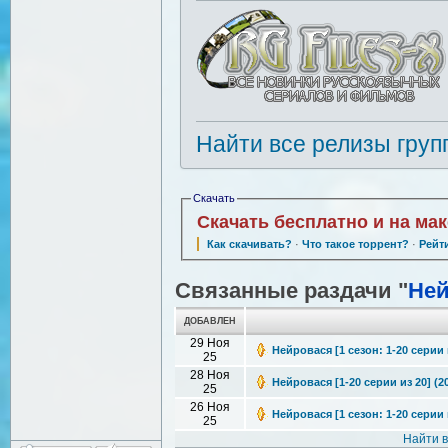
Найти все релизы груп
Скачать
Скачать бесплатно и на ма
Как скачивать?
·
Что такое торрент?
·
Рейт
Связанные раздачи "
Ней
ДОБАВЛЕН
29 Ноя
Нейровася [1 сезон: 1-20 серии 
25
28 Ноя
Нейровася [1-20 серии из 20] (2
25
26 Ноя
Нейровася [1 сезон: 1-20 серии и
25
Найти 