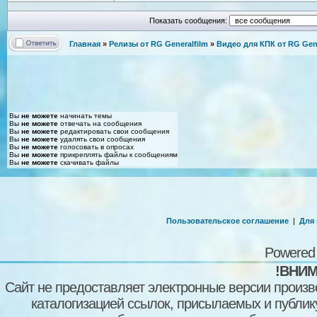
Показать сообщения:
Главная
»
Релизы от RG Generalfilm
»
Видео для КПК от RG Gene
Вы
не можете
начинать темы
Вы
не можете
отвечать на сообщения
Вы
не можете
редактировать свои сообщения
Вы
не можете
удалять свои сообщения
Вы
не можете
голосовать в опросах
Вы
не можете
прикреплять файлы к сообщениям
Вы
не можете
скачивать файлы
Пользовательское соглашение
|
Для
Powered
!ВНИМ
Сайт не предоставляет электронные версии произв
каталогизацией ссылок, присылаемых и публи