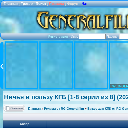
Главная
|
Трекер
|
Поиск
|
Правила
|
Форум
|
Чат
Регистрация
·
Имя:
Пароль:
WEB-DLR
Ничья в пользу КГБ [1-8 серии из 8] (2
Главная
»
Релизы от RG Generalfilm
»
Видео для КПК от RG Gene
Автор