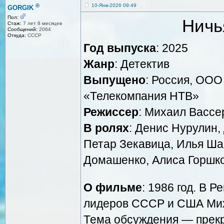
®
10-Янв-2026 09:49
GORGIK
Пол:
Ничь
Стаж:
7 лет 8 месяцев
Сообщений:
2064
Откуда:
СССР
Год выпуска
: 2025
Жанр
: Детектив
Выпущено
: Россия, ООО
«Телекомпания НТВ»
Режиссер
: Михаил Вассе
В ролях
: Денис Нурулин,
Петар Зекавица, Илья Ша
Домашенко, Алиса Горшко
О фильме
: 1986 год. В 
лидеров СССР и США Мих
Тема обсуждения — прекр