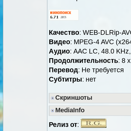
Качество
: WEB-DLRip-A
Видео
: MPEG-4 AVC (x264
Аудио
: AAC LC, 48.0 KHz,
Продолжительность
: 8 
Перевод
: Не требуется
Cубтитры
: нет
Скриншоты
MediaInfo
Релиз от
: