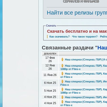
Найти все релизы груп
Скачать
Скачать бесплатно и на ма
Как скачивать?
·
Что такое торрент?
·
Рейт
Связанные раздачи "
Наш
ДОБАВЛЕН
17 Фев
Наш спецназ (Спецназ. ГБР) [4 с
26
12 Янв
Наш спецназ (Спецназ. ГБР). Кал
26
1080р от Files-x
Наш спецназ (Спецназ. ГБР). Кал
11 Янв 26
от Files-x
Наш спецназ (Спецназ. ГБР). Инг
6 Ноя 25
Files-x
Наш спецназ (Спецназ. ГБР). Ка
5 Ноя 25
1080р от Files-x
4 Ноя 25
Наш спецназ (Спецназ. ГБР). Инг
Наш спецназ (Спецназ. ГБР). Кар
4 Ноя 25
от Files-x