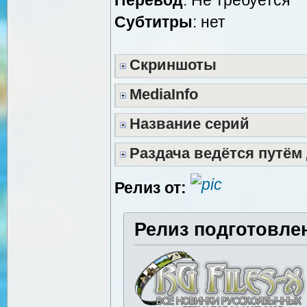
Cубтитры
: нет
Скриншоты
MediaInfo
Название серий
Раздача ведётся путём
Релиз от:
Релиз подготовле