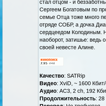
стал отцом - и беззаботн
Сергеем Богатовым по пр
семье Отца тоже много пе
отряде СОБР, а дочка Ди
сердцеедом Колодиным. Н
наоборот, затишье: ведь 
своей невесте Алине.
Качество
: SATRip
Видео
: XviD, ~ 1600 Кбит
Аудио
: AC3, 2 ch, 192 Кби
Продолжительность
: 28
Перевод
: Не требуется