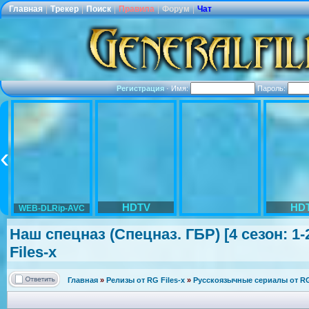
Главная
|
Трекер
|
Поиск
|
Правила
|
Форум
|
Чат
Регистрация
·
Имя:
Пароль:
HDTV
HD
WEB-DLRip-AVC
Наш спецназ (Спецназ. ГБР) [4 сезон: 1-
Files-x
Главная
»
Релизы от RG Files-x
»
Русскоязычные сериалы от RG 