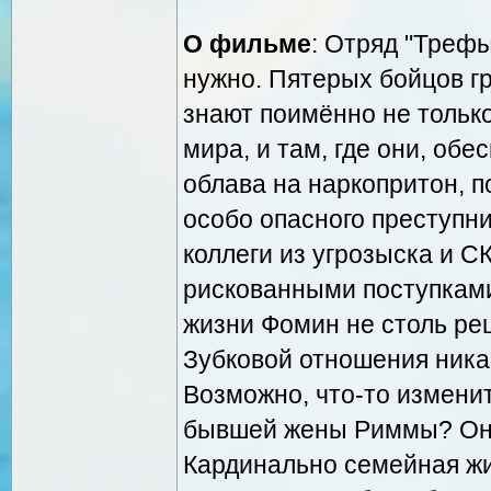
О фильме
: Отряд "Трефы
нужно. Пятерых бойцов г
знают поимённо не только
мира, и там, где они, обе
облава на наркопритон, п
особо опасного преступн
коллеги из угрозыска и С
рискованными поступками
жизни Фомин не столь ре
Зубковой отношения ника
Возможно, что-то измени
бывшей жены Риммы? Она 
Кардинально семейная ж