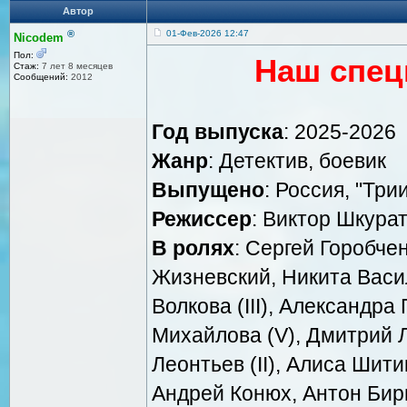
Автор
®
01-Фев-2026 12:47
Nicodem
Пол:
Наш спец
Стаж:
7 лет 8 месяцев
Сообщений:
2012
Год выпуска
: 2025-2026
Жанр
: Детектив, боевик
Выпущено
: Россия, "Три
Режиссер
: Виктор Шкура
В ролях
: Сергей Горобче
Жизневский, Никита Васил
Волкова (III), Александра
Михайлова (V), Дмитрий 
Леонтьев (II), Алиса Шити
Андрей Конюх, Антон Бир