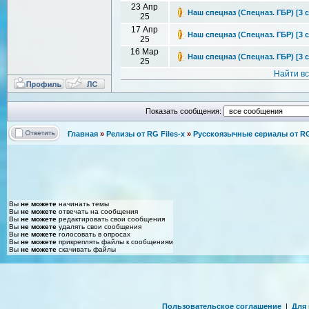
23 Апр
Наш спецназ (Спецназ. ГБР) [3 с
25
17 Апр
Наш спецназ (Спецназ. ГБР) [3 с
25
16 Мар
Наш спецназ (Спецназ. ГБР) [3 се
25
Найти в
Показать сообщения:
Главная
»
Релизы от RG Files-x
»
Русскоязычные сериалы от RG 
Вы
не можете
начинать темы
Вы
не можете
отвечать на сообщения
Вы
не можете
редактировать свои сообщения
Вы
не можете
удалять свои сообщения
Вы
не можете
голосовать в опросах
Вы
не можете
прикреплять файлы к сообщениям
Вы
не можете
скачивать файлы
Пользовательское соглашение
|
Для