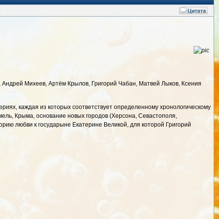
, Андрей Михеев, Артём Крылов, Григорий Чабан, Матвей Лыков, Ксения
ериях, каждая из которых соответствует определенному хронологическому
емель, Крыма, основание новых городов (Херсона, Севастополя,
торию любви к государыне Екатерине Великой, для которой Григорий