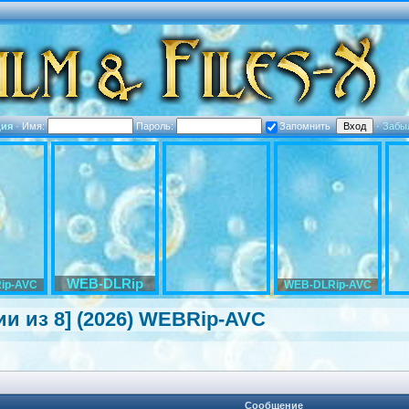
ция
·
Имя:
Пароль:
Запомнить
·
Забы
WEB-DLRip
ip-AVC
WEB-DLRip-AVC
ии из 8] (2026) WEBRip-AVC
Сообщение