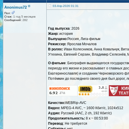
®
03-Апр-2026 01:31
Anonimus72
Пол:
Стаж:
1 год 5 месяцев
Сообщений:
282
Год выпуска
: 2026
Жанр:
история
Выпущено
:Россия, Лига-фильм
Режиссер:
Ярослав Мочалов
В ролях:
Иван Колесников, Анна Ковальчук, Вита
Утехина, Евгений Серзин, Владимир Селезнёв, 
О фильме
: Биография выдающегося государстве
периоду его жизни и рассказывает о главных до
Екатеринославля) и создании Черноморского фло
Потёмкин до последнего своего дня был дорог, л
Качество:
WEBRip-AVC
Видео:
MPEG-4 AVC, ~ 1600 Кбит/с, 1024х512
Аудио:
Русский (AAC, 2 ch, 192 Кбит/с)
Продолжительность:
8 x ~ 00:53:00
Перевод
: Не требуется
Субтитры:
нет