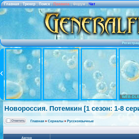
Главная
|
Трекер
|
Поиск
|
Правила
|
Форум
|
Чат
Регистра
WEB-DLR
Новороссия. Потемкин [1 сезон: 1-8 сер
Главная
»
Сериалы
»
Русскоязычные
Автор