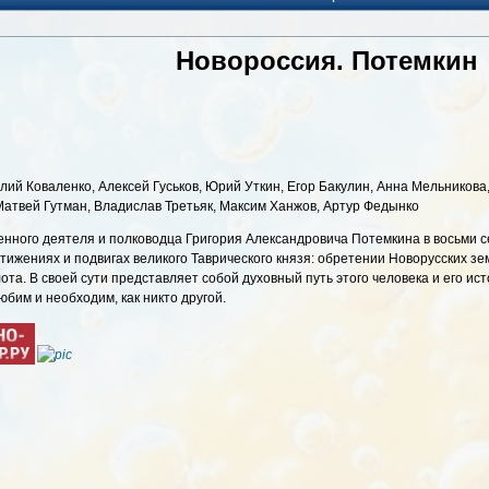
Новороссия. Потемкин
лий Коваленко, Алексей Гуськов, Юрий Уткин, Егор Бакулин, Анна Мельникова
Матвей Гутман, Владислав Третьяк, Максим Ханжов, Артур Федынко
нного деятеля и полководца Григория Александровича Потемкина в восьми с
стижениях и подвигах великого Таврического князя: обретении Новорусских з
та. В своей сути представляет собой духовный путь этого человека и его ис
юбим и необходим, как никто другой.