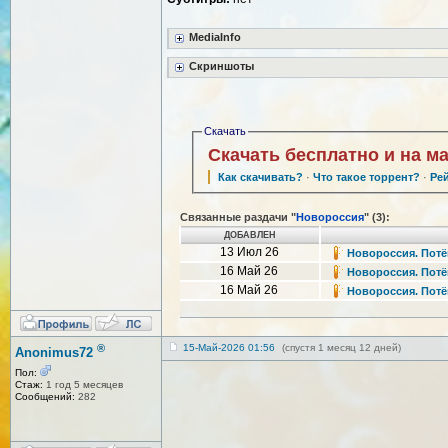
MediaInfo
Скриншоты
Скачать
Скачать бесплатно и на м
Как скачивать?
·
Что такое торрент?
·
Ре
Связанные раздачи "
Новороссия
" (3):
ДОБАВЛЕН
13 Июл 26
Новороссия. Потём
16 Май 26
Новороссия. Потёмк
16 Май 26
Новороссия. Потёмк
®
15-Май-2026 01:56
(спустя 1 месяц 12 дней)
Anonimus72
Пол:
Стаж:
1 год 5 месяцев
Сообщений:
282