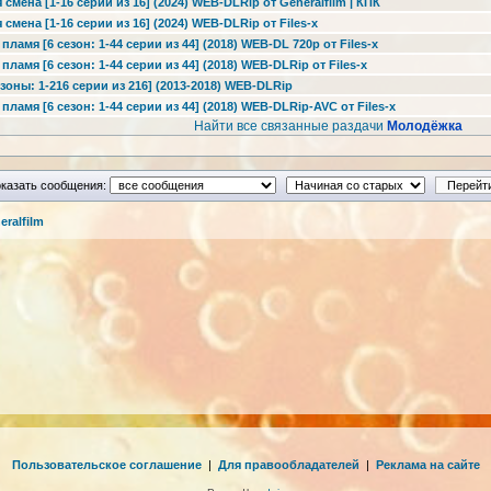
смена [1-16 серии из 16] (2024) WEB-DLRip от Generalfilm | КПК
смена [1-16 серии из 16] (2024) WEB-DLRip от Files-х
ламя [6 сезон: 1-44 серии из 44] (2018) WEB-DL 720p от Files-x
ламя [6 сезон: 1-44 серии из 44] (2018) WEB-DLRip от Files-x
зоны: 1-216 серии из 216] (2013-2018) WEB-DLRip
пламя [6 сезон: 1-44 серии из 44] (2018) WEB-DLRip-AVC от Files-x
Найти все связанные раздачи
Молодёжка
казать сообщения:
ralfilm
Пользовательское соглашение
|
Для правообладателей
|
Реклама на сайте