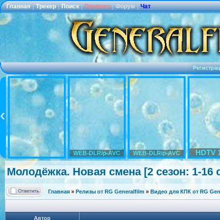
Главная
|
Трекер
|
Поиск
|
Правила
|
Форум
|
Чат
Регистра
HDTV 
WEB-DLRip-AVC
WEB-DLRip-AVC
Молодёжка. Новая смена [2 сезон: 1-16 с
Главная
»
Релизы от RG Generalfilm
»
Видео для КПК от RG Gene
Автор