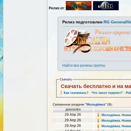
Релиз от
:
Релиз подготовлен
RG Generalfi
Найти все релизы группы
Скачать
Скачать бесплатно и на м
Как скачивать?
·
Что такое торрент?
·
Ре
Связанные раздачи "
Молодёжка
" (9):
ДОБАВЛЕН
29 Апр 26
Молодёжка. Новая с
29 Апр 26
Молодёжка. Новая с
29 Апр 26
Молодёжка. Новая 