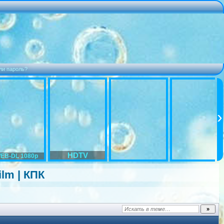
ли пароль?
HDTV
EB-DL 1080p
ilm | КПК