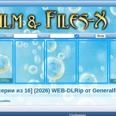
ция
·
Имя:
Пароль:
Запомнить
·
Забы
1080p
W
ерии из 16] (2026) WEB-DLRip от Generalf
ralfilm
Сообщение