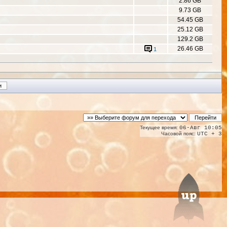
2.86 GB
9.73 GB
54.45 GB
25.12 GB
129.2 GB
26.46 GB
1
Текущее время:
06-Авг 10:05
Часовой пояс:
UTC + 3