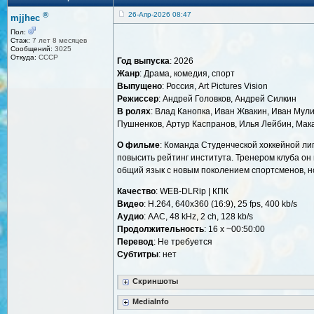
®
26-Апр-2026 08:47
mjjhec
Пол:
Стаж:
7 лет 8 месяцев
Сообщений:
3025
Откуда:
СССР
Год выпуска
: 2026
Жанр
: Драма, комедия, спорт
Выпущено
: Россия, Art Pictures Vision
Режиссер
: Андрей Головков, Андрей Силкин
В ролях
: Влад Канопка, Иван Жвакин, Иван Мул
Пушненков, Артур Каспранов, Илья Лейбин, Мак
О фильме
: Команда Студенческой хоккейной ли
повысить рейтинг института. Тренером клуба он
общий язык с новым поколением спортсменов, н
Качество
: WEB-DLRip | КПК
Видео
: H.264, 640x360 (16:9), 25 fps, 400 kb/s
Аудио
: AAC, 48 kHz, 2 ch, 128 kb/s
Продолжительность
: 16 x ~00:50:00
Перевод
: Не требуется
Cубтитры
: нет
Скриншоты
MediaInfo