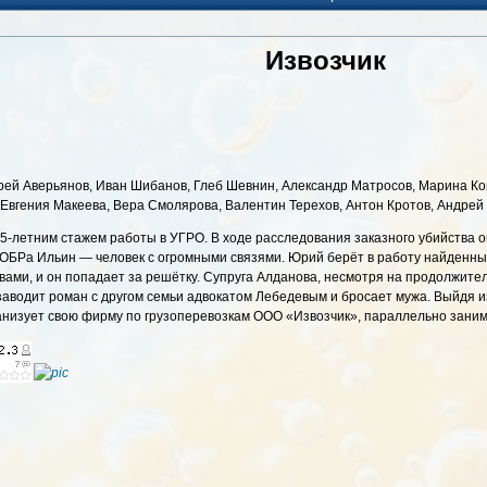
Извозчик
ей Аверьянов, Иван Шибанов, Глеб Шевнин, Александр Матросов, Марина Кон
 Евгения Макеева, Вера Смолярова, Валентин Терехов, Антон Кротов, Андрей
5-летним стажем работы в УГРО. В ходе расследования заказного убийства 
БРа Ильин — человек с огромными связями. Юрий берёт в работу найденные 
ами, и он попадает за решётку. Супруга Алданова, несмотря на продолжите
заводит роман с другом семьи адвокатом Лебедевым и бросает мужа. Выйдя из
анизует свою фирму по грузоперевозкам ООО «Извозчик», параллельно заним