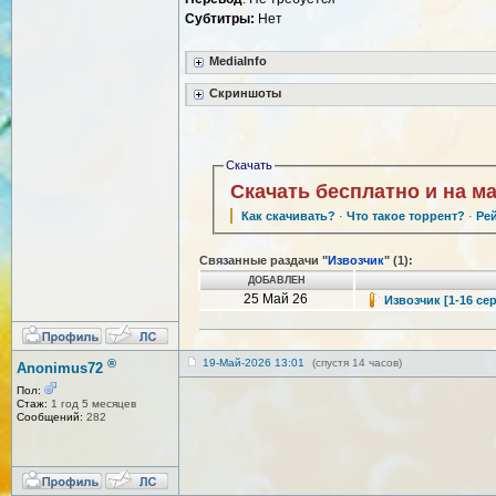
Субтитры:
Нет
MediaInfo
Скриншоты
Скачать
Скачать бесплатно и на м
Как скачивать?
·
Что такое торрент?
·
Ре
Связанные раздачи "
Извозчик
" (1):
ДОБАВЛЕН
25 Май 26
Извозчик [1-16 сер
®
19-Май-2026 13:01
(спустя 14 часов)
Anonimus72
Пол:
Стаж:
1 год 5 месяцев
Сообщений:
282