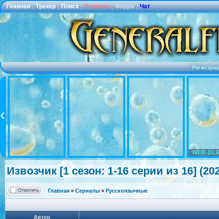
Главная
|
Трекер
|
Поиск
|
Правила
|
Форум
|
Чат
Регистра
WEB-DLR
Извозчик [1 сезон: 1-16 серии из 16] (
Главная
»
Сериалы
»
Русскоязычные
Автор