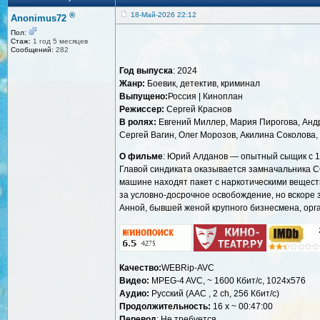
®
18-Май-2026 22:12
Anonimus72
Пол:
Стаж:
1 год 5 месяцев
Сообщений:
282
Год выпуска
: 2024
Жанр:
Боевик, детектив, криминал
Выпущено:
Россия | Киноплан
Режиссер:
Сергей Краснов
В ролях:
Евгений Миллер, Мария Пирогова, Андр
Сергей Вагин, Олег Морозов, Акилина Соколова,
О фильме
: Юрий Алданов — опытный сыщик с 1
Главой синдиката оказывается замначальника СО
машине находят пакет с наркотическими веществ
за условно-досрочное освобождение, но вскоре 
Анной, бывшей женой крупного бизнесмена, орг
Качество:
WEBRip-AVC
Видео:
MPEG-4 AVC, ~ 1600 Кбит/с, 1024х576
Аудио:
Русский (AAC , 2 ch, 256 Кбит/с)
Продолжительность:
16 x ~ 00:47:00
Перевод
: Не требуется