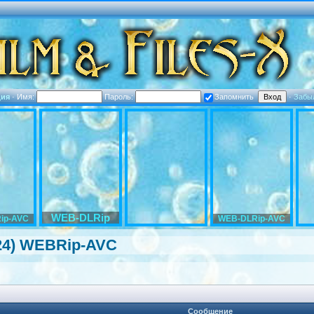
ция
·
Имя:
Пароль:
Запомнить
·
Забы
WEB-DLRip
ip-AVC
WEB-DLRip-AVC
2024) WEBRip-AVC
Сообщение