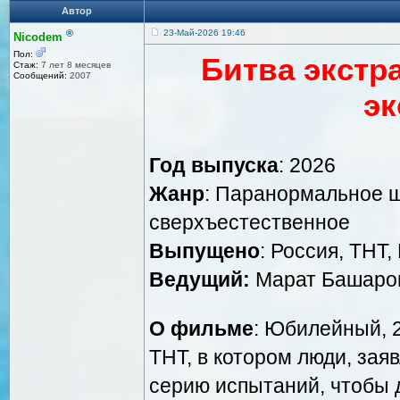
Автор
®
23-Май-2026 19:46
Nicodem
Пол:
Битва экстр
Стаж:
7 лет 8 месяцев
Сообщений:
2007
эк
Год выпуска
: 2026
Жанр
: Паранормальное ш
сверхъестественное
Выпущено
: Россия, ТН
Ведущий:
Марат Башаро
О фильме
: Юбилейный, 
ТНТ, в котором люди, зая
серию испытаний, чтобы д