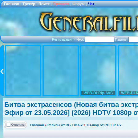
Главная
|
Трекер
|
Поиск
|
Правила
|
Форум
|
Чат
Регистрация
·
Имя:
Пароль:
WEB-DLRip-AVC
WEB-DLR
Битва экстрасенсов
(Новая битва экст
Эфир от 23.05.2026] (2026) HDTV 1080р от
Главная
»
Релизы от RG Files-x
»
ТВ-шоу от RG Files-x