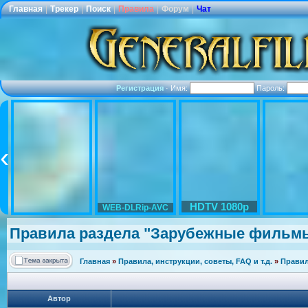
Главная
|
Трекер
|
Поиск
|
Правила
|
Форум
|
Чат
Регистрация
·
Имя:
Пароль:
HDTV 1080p
WEB-DLRip-AVC
Правила раздела "Зарубеж
ные фильм
Главная
»
Правила, инструкции, советы, FAQ и т.д.
»
Правил
Автор