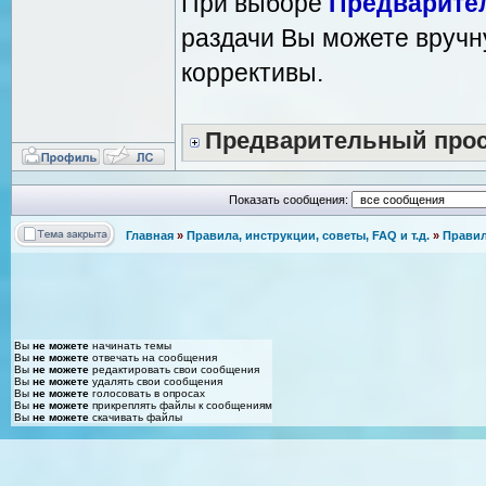
При выборе
Предварите
раздачи Вы можете вручн
коррективы.
Предварительный про
Показать сообщения:
Главная
»
Правила, инструкции, советы, FAQ и т.д.
»
Правил
Вы
не можете
начинать темы
Вы
не можете
отвечать на сообщения
Вы
не можете
редактировать свои сообщения
Вы
не можете
удалять свои сообщения
Вы
не можете
голосовать в опросах
Вы
не можете
прикреплять файлы к сообщениям
Вы
не можете
скачивать файлы