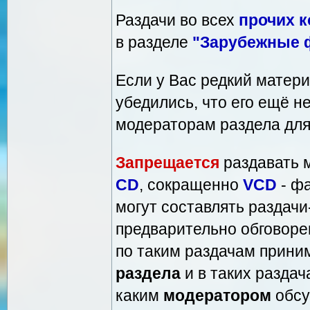
Раздачи во всех
прочих 
в разделе
"Зарубежные
Если у Вас редкий матер
убедились, что его ещё не
модераторам раздела для
Запрещается
раздавать 
CD
, сокращенно
VCD
- ф
могут составлять раздач
предварительно обговоре
по таким раздачам прин
раздела
и в таких раздач
каким
модератором
обсу