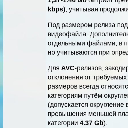
kbps)
, учитывая продолж
Под размером релиза под
видеофайла. Дополнител
отдельными файлами, в п
но учитываются при опре
Для
AVC
-релизов, закод
отклонения от требуемых
размеров всегда относят
категориям путём округл
(допускается округление 
превышения меньшей пла
категории
4.37 Gb
).