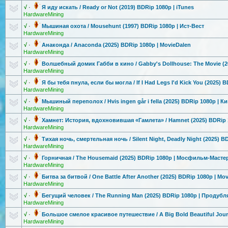
√
·
Я иду искать / Ready or Not (2019) BDRip 1080p | iTunes
HardwareMining
√
·
Мышиная охота / Mousehunt (1997) BDRip 1080p | Ист-Вест
HardwareMining
√
·
Анаконда / Anaconda (2025) BDRip 1080p | MovieDalen
HardwareMining
√
·
Волшебный домик Габби в кино / Gabby's Dollhouse: The Movie (2
HardwareMining
√
·
Я бы тебя пнула, если бы могла / If I Had Legs I'd Kick You (2025
HardwareMining
√
·
Мышиный переполох / Hvis ingen går i fella (2025) BDRip 1080p | К
HardwareMining
√
·
Хамнет: История, вдохновившая
«Гамлета» / Hamnet (2025) BDRip 
HardwareMining
√
·
Тихая ночь, смертельная ночь / Silent Night, Deadly Night (2025)
HardwareMining
√
·
Горничная / The Housemaid (2025) BDRip 1080p | Мосфильм-Мас
те
HardwareMining
√
·
Битва за битвой / One Battle After Another (2025) BDRip 1080p | Mo
HardwareMining
√
·
Бегущий человек / The Running Man (2025) BDRip 1080p | Продубл
HardwareMining
√
·
Большое смелое красивое путешествие / A Big Bold Beautiful Jour
HardwareMining