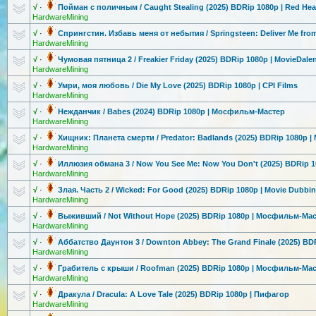
√
·
Пойман с поличным / Caught Stealing (2025) BDRip 1080p | Red He
HardwareMining
√
·
Спрингстин. Избавь меня от небытия / Springsteen:
Deliver Me fro
HardwareMining
√
·
Чумовая пятница 2 / Freakier Friday (2025) BDRip 1080p | MovieDale
HardwareMining
√
·
Умри, моя любовь / Die My Love (2025) BDRip 1080p | CPI Films
HardwareMining
√
·
Нежданчик / Babes (2024) BDRip 1080p | Мосфильм-Мас
тер
HardwareMining
√
·
Хищник: Планета смерти / Predator: Badlands (2025) BDRip 1080p |
HardwareMining
√
·
Иллюзия обмана 3 / Now You See Me: Now You Don't (2025) BDRip 
HardwareMining
√
·
Злая. Часть 2 / Wicked: For Good (2025) BDRip 1080p | Movie Dubbi
HardwareMining
√
·
Выживший / Not Without Hope (2025) BDRip 1080p | Мосфильм-Ма
HardwareMining
√
·
Аббатство Даунтон 3 / Downton Abbey: The Grand Finale (2025) BD
HardwareMining
√
·
Грабитель с крыши / Roofman (2025) BDRip 1080p | Мосфильм-Ма
HardwareMining
√
·
Дракула / Dracula: A Love Tale (2025) BDRip 1080p | Пифагор
HardwareMining