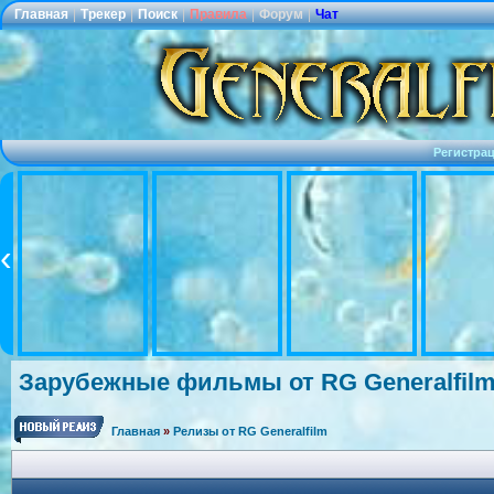
Главная
|
Трекер
|
Поиск
|
Правила
|
Форум
|
Чат
Регистра
Зарубежные фильмы от RG Generalfil
Главная
»
Релизы от RG Generalfilm