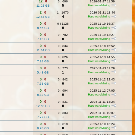
12
|
0
0
|
606
2026-01-27 11:59
5
HardwareMining
11.02 GB
2
|
0
1
|
1670
2026-01-21 13:46
4
HardwareMining
12.43 GB
0
|
0
0
|
1128
2025-11-19 16:37
0
HardwareMining
8.55 GB
0
|
0
0
|
782
2025-11-19 13:27
0
HardwareMining
7.15 GB
0
|
0
0
|
834
2025-11-18 15:52
0
HardwareMining
11.44 GB
0
|
0
0
|
826
2025-11-13 14:55
0
HardwareMining
7.28 GB
0
|
0
0
|
773
2025-11-13 11:29
1
HardwareMining
5.48 GB
0
|
0
0
|
842
2025-11-12 12:43
0
HardwareMining
7.63 GB
0
|
0
0
|
904
2025-11-12 07:05
0
HardwareMining
8.82 GB
0
|
0
0
|
831
2025-11-11 13:24
0
HardwareMining
12.58 GB
0
|
0
0
|
803
2025-11-11 10:07
1
HardwareMining
7.77 GB
0
|
0
0
|
818
2025-11-10 16:24
0
HardwareMining
8.98 GB