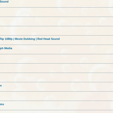
d Sound
DRip 1080p | Movie Dubbing | Red Head Sound
aph Media
d
on
lms