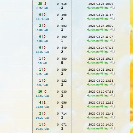
28
|
2
0
|
616
2026-03-25 15:08
3
HardwareMining
8.92 GB
0
|
0
0
|
465
2026-03-25 11:47
2
HardwareMining
11.74 GB
2
|
0
0
|
553
2026-03-24 16:00
3
HardwareMining
7.86 GB
0
|
0
0
|
460
2026-03-24 11:07
1
HardwareMining
7.84 GB
0
|
0
0
|
449
2026-03-24 07:28
2
HardwareMining
13.07 GB
1
|
0
0
|
480
2026-03-23 15:27
5
HardwareMining
7.5 GB
1
|
0
0
|
559
2026-03-21 10:28
3
HardwareMining
9.97 GB
1
|
0
0
|
522
2026-03-20 13:53
3
HardwareMining
7.67 GB
16
|
0
0
|
630
2026-03-19 07:38
3
HardwareMining
12.52 GB
4
|
1
0
|
656
2026-03-17 12:32
3
HardwareMining
21.55 GB
2
|
0
0
|
714
2026-03-07 12:41
3
HardwareMining
16.22 GB
1
|
0
0
|
671
2026-02-26 14:05
3
HardwareMining
10.57 GB