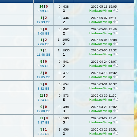
14
|
0
0
|
638
2026-05-13 15:05
3
HardwareMining
9.99 GB
1
|
2
0
|
436
2026-05-07 16:11
2
HardwareMining
19.93 GB
2
|
0
0
|
462
2026-05-06 12:46
2
HardwareMining
7.08 GB
1
|
2
1
|
1062
2026-05-06 09:08
2
HardwareMining
9.06 GB
1
|
1
1
|
1935
2026-05-05 12:32
1
HardwareMining
11.48 GB
5
|
0
0
|
541
2026-04-24 08:07
2
HardwareMining
9.95 GB
2
|
0
0
|
477
2026-04-18 15:32
2
HardwareMining
12.85 GB
2
|
0
0
|
654
2026-03-31 10:37
3
HardwareMining
8.32 GB
11
|
3
0
|
573
2026-03-30 11:59
5
HardwareMining
7.24 GB
0
|
0
0
|
498
2026-03-29 12:02
3
HardwareMining
12.09 GB
11
|
0
0
|
593
2026-03-27 17:41
3
HardwareMining
7.87 GB
3
|
1
1
|
656
2026-03-26 15:51
3
HardwareMining
8.21 GB