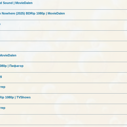
ad Sound | MovieDalen
m Nowhere (2025) BDRip 1080p | MovieDalen
n
 MovieDalen
1080p | Пифагор
ng
с
тер
Rip 1080p | TVShows
с
тер