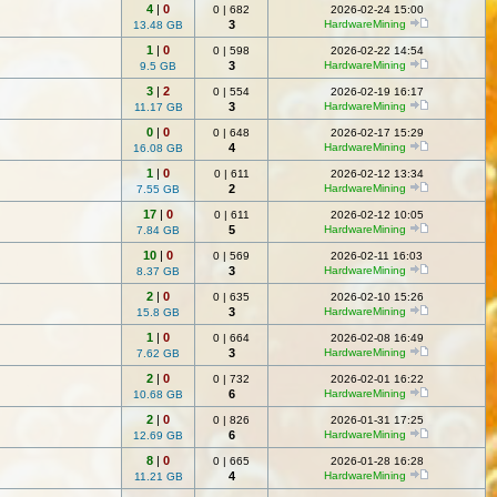
4
|
0
0
|
682
2026-02-24 15:00
3
HardwareMining
13.48 GB
1
|
0
0
|
598
2026-02-22 14:54
3
HardwareMining
9.5 GB
3
|
2
0
|
554
2026-02-19 16:17
3
HardwareMining
11.17 GB
0
|
0
0
|
648
2026-02-17 15:29
4
HardwareMining
16.08 GB
1
|
0
0
|
611
2026-02-12 13:34
2
HardwareMining
7.55 GB
17
|
0
0
|
611
2026-02-12 10:05
5
HardwareMining
7.84 GB
10
|
0
0
|
569
2026-02-11 16:03
3
HardwareMining
8.37 GB
2
|
0
0
|
635
2026-02-10 15:26
3
HardwareMining
15.8 GB
1
|
0
0
|
664
2026-02-08 16:49
3
HardwareMining
7.62 GB
2
|
0
0
|
732
2026-02-01 16:22
6
HardwareMining
10.68 GB
2
|
0
0
|
826
2026-01-31 17:25
6
HardwareMining
12.69 GB
8
|
0
0
|
665
2026-01-28 16:28
4
HardwareMining
11.21 GB