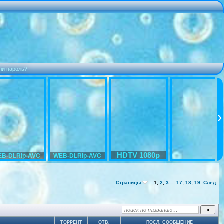
ли пароль?
HDTV 1080p
B-DLRip-AVC
WEB-DLRip-AVC
Страницы
:
1
,
2
,
3
...
17
,
18
,
19
След.
ТОРРЕНТ
ОТВ.
ПОСЛ. СООБЩЕНИЕ