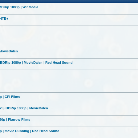
 BDRip 1080p | WinMedia
 НТВ+
 MovieDalen
) BDRip 1080p | MovieDalen | Red Head Sound
 | CPI Films
25) BDRip 1080p | MovieDalen
0p | Flarrow Films
0p | Movie Dubbing | Red Head Sound