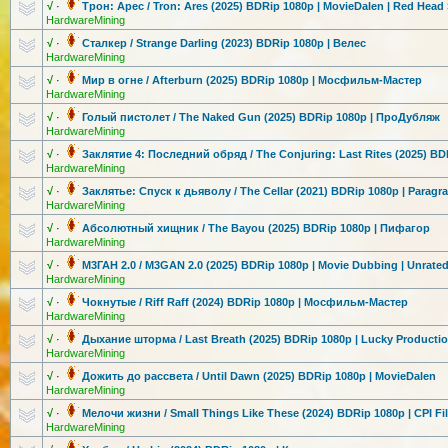
√
·
Трон: Арес / Tron: Ares (2025) BDRip 1080p | MovieDalen | Red Hea
HardwareMining
√
·
Сталкер / Strange Darling (2023) BDRip 1080p | Велес
HardwareMining
√
·
Мир в огне / Afterburn (2025) BDRip 1080p | Мосфильм-Мас
тер
HardwareMining
√
·
Голый пистолет / The Naked Gun (2025) BDRip 1080p | ПроДубляж
HardwareMining
√
·
Заклятие 4: Последний обряд / The Conjuring: Last Rites (2025) B
HardwareMining
√
·
Заклятье: Спуск к дьяволу / The Cellar (2021) BDRip 1080p | Paragr
HardwareMining
√
·
Абсолютный хищник / The Bayou (2025) BDRip 1080p | Пифагор
HardwareMining
√
·
М3ГАН 2.0 / M3GAN 2.0 (2025) BDRip 1080p | Movie Dubbing | Unrate
HardwareMining
√
·
Чокнутые / Riff Raff (2024) BDRip 1080p | Мосфильм-Мас
тер
HardwareMining
√
·
Дыхание шторма / Last Breath (2025) BDRip 1080p | Lucky Producti
HardwareMining
√
·
Дожить до рассвета / Until Dawn (2025) BDRip 1080p | MovieDalen
HardwareMining
√
·
Мелочи жизни / Small Things Like These (2024) BDRip 1080p | CPI Fi
HardwareMining