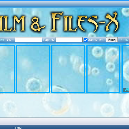
ция
·
Имя:
Пароль:
Запомнить
·
Забы
WE
m
ТЕМЫ