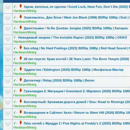
√
·
Удачи, веселья, не сдохни / Good Luck, Have Fun, Don't Die (2025)
HardwareMining
√
·
Знакомьтесь,
Джо Блэк / Meet Joe Black (1998) BDRip 1080p | Dub |
HardwareMining
√
·
Джентльмен / Ya No Quedan Junglas (2025) BDRip 1080p | Кипарис
HardwareMining
√
·
Невидимый хищник / The Invisible Raptor (2023) BDRip 1080p | OKKO
HardwareMining
√
·
Без обид / No Hard Feelings (2023) BDRip 1080p | Red Head Sound |
HardwareMining
√
·
28 лет спустя: Храм костей / 28 Years Later: The Bone Temple (2026
HardwareMining
√
·
Эддингтон / Eddington (2025) BDRip 1080p | Мосфильм-Мас
тер
HardwareMining
√
·
Диспетчер / Relay (2024) BDRip 1080p | Велес
HardwareMining
√
·
Гренландия 2: Миграция / Greenland 2: Migration (2026) BDRip 1080p
HardwareMining
√
·
Бессмертный:
Кровавая дорога домой / Sisu: Road to Revenge (20
HardwareMining
√
·
Возвращение в Сайлент Хилл / Return to Silent Hill (2026) BDRip 108
HardwareMining
√
·
Пять ночей с Фредди 2 / Five Nights at Freddy's 2 (2025) BDRip 108
HardwareMining