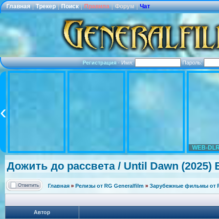
Главная
|
Трекер
|
Поиск
|
Правила
|
Форум
|
Чат
Регистрация
·
Имя:
Пароль:
WEB-DLR
Дожить до рассвета / Until Dawn (2025) 
Главная
»
Релизы от RG Generalfilm
»
Зарубежные фильмы от R
Автор