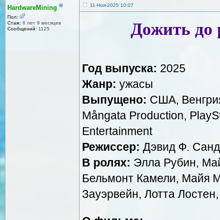
®
11-Ноя-2025 10:07
HardwareMining
Пол:
Дожить до 
Стаж:
6 лет 9 месяцев
Сообщений:
1125
Год выпуска:
2025
Жанр:
ужасы
Выпущено:
США, Венгрия 
Mångata Production, PlaySt
Entertainment
Режиссер:
Дэвид Ф. Санд
В ролях:
Элла Рубин, Май
Бельмонт Камели, Майя М
Зауэрвейн, Лотта Лостен