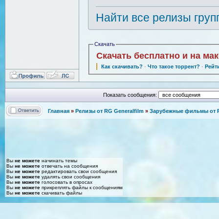
Найти все релизы груп
Скачать
Скачать бесплатно и на ма
Как скачивать?
·
Что такое торрент?
·
Рейт
Показать сообщения:
Главная
»
Релизы от RG Generalfilm
»
Зарубежные фильмы от R
Вы
не можете
начинать темы
Вы
не можете
отвечать на сообщения
Вы
не можете
редактировать свои сообщения
Вы
не можете
удалять свои сообщения
Вы
не можете
голосовать в опросах
Вы
не можете
прикреплять файлы к сообщениям
Вы
не можете
скачивать файлы