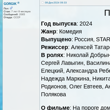
®
08-Дек-2024 09:33
GORGIK
Пол:
П
Стаж:
7 лет 8 месяцев
Сообщений:
2065
Откуда:
СССР
Год выпуска
: 2024
Жанр
: Комедия
Выпущено
: Россия, STAR
Режиссер
: Алексей Тата
В ролях
: Николай Добрын
Сергей Лавыгин, Васили
Елецкий, Александра Реб
Надежда Маркина, Никита
Родионов, Олег Евтеев, А
Полякова
О фильме
: На пороге до