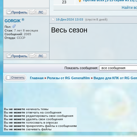
23
Найти в
®
16-Дек-2024 13:03
(спустя 8 дней)
GORGIK
Пол:
Весь сезон
Стаж:
7 лет 8 месяцев
Сообщений:
2065
Откуда:
СССР
Показать сообщения:
Главная
»
Релизы от RG Generalfilm
»
Видео для КПК от RG Gene
Вы
не можете
начинать темы
Вы
не можете
отвечать на сообщения
Вы
не можете
редактировать свои сообщения
Вы
не можете
удалять свои сообщения
Вы
не можете
голосовать в опросах
Вы
не можете
прикреплять файлы к сообщениям
Вы
не можете
скачивать файлы