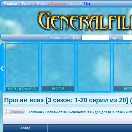
Главная
|
Трекер
|
Поиск
|
Правила
|
Форум
|
Чат
Регистрация
·
Имя:
Пароль:
HDTV
HD
WEB-DLRip-AVC
Против всех [3 сезон: 1-20 серии из 20]
Главная
»
Релизы от RG Generalfilm
»
Видео для КПК от RG Gene
Автор