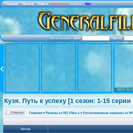
Главная
|
Трекер
|
Поиск
|
Правила
|
Форум
|
Чат
Регистрация
·
Имя:
Пароль:
WEB-DLR
Кузя. Путь к успеху [1 сезон: 1-15 серии 
Главная
»
Релизы от RG Files-x
»
Русскоязычные сериалы от RG 
Автор