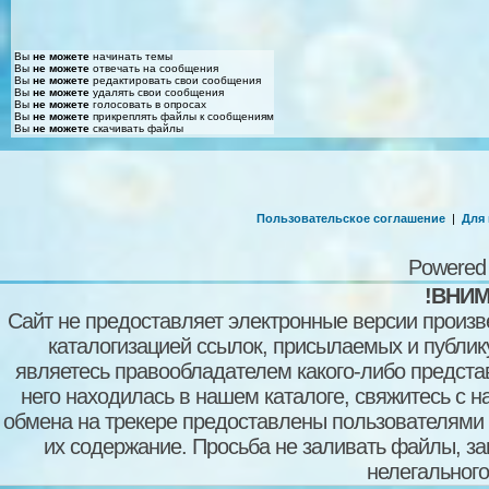
Вы
не можете
начинать темы
Вы
не можете
отвечать на сообщения
Вы
не можете
редактировать свои сообщения
Вы
не можете
удалять свои сообщения
Вы
не можете
голосовать в опросах
Вы
не можете
прикреплять файлы к сообщениям
Вы
не можете
скачивать файлы
Пользовательское соглашение
|
Для
Powered
!ВНИМ
Сайт не предоставляет электронные версии произв
каталогизацией ссылок, присылаемых и публи
являетесь правообладателем какого-либо представ
него находилась в нашем каталоге, свяжитесь с 
обмена на трекере предоставлены пользователями с
их содержание. Просьба не заливать файлы, з
нелегального