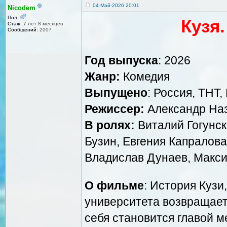
®
04-Май-2026 20:01
Nicodem
Пол:
Кузя.
Стаж:
7 лет 8 месяцев
Сообщений:
2007
Год выпуска
: 2026
Жанр:
Комедия
Выпущено
: Россия, ТНТ,
Режиссер:
Александр Наза
В ролях:
Виталий Гогунск
Бузин, Евгения Капралова
Владислав Дунаев, Макси
О фильме
: История Кузи
университета возвращает
себя становится главой м