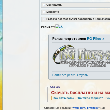
Скриншоты
MediaInfo
Раздача ведётся путём добавления новых сер
Релиз от:
Релиз подготовлен
RG Files-x
Найти все релизы группы
Скачать
Скачать бесплатно и на м
Как скачивать?
·
Что такое торрент?
·
Ре
Связанные раздачи "
Кузя. Путь к успеху
" (1):