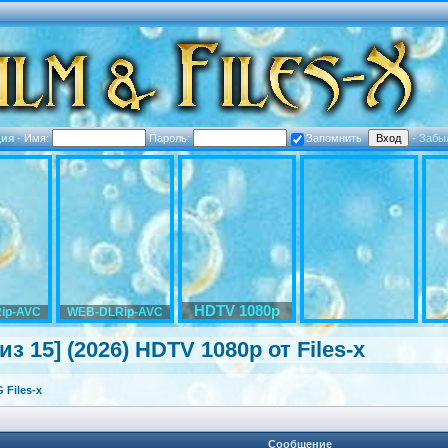
ция
·
Имя:
Пароль:
Запомнить
·
Забы
HDTV 1080p
ip-AVC
WEB-DLRip-AVC
из 15] (2026) HDTV 1080p от Files-x
Files-x
Сообщение