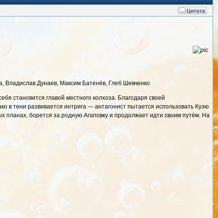
ва, Владислав Дунаев, Максим Батенёв, Глеб Шевченко
себя становится главой местного колхоза. Благодаря своей
ако в тени развивается интрига — антагонист пытается использовать Кузю
ых планах, борется за родную Агаповку и продолжает идти своим путём. На