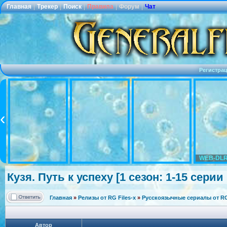
Главная
|
Трекер
|
Поиск
|
Правила
|
Форум
|
Чат
Регистра
WEB-DLR
Кузя. Путь к успеху [1 сезон: 1-15 серии 
Главная
»
Релизы от RG Files-x
»
Русскоязычные сериалы от RG 
Автор