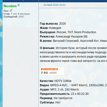
®
04-Май-2026 20:01
Nicodem
Пол:
Стаж:
7 лет 8 месяцев
Сообщений:
2007
Год выпуска
: 2026
Жанр:
Комедия
Выпущено
: Россия, ТНТ, Norm Production
Режиссер:
Александр Назаров (III)
В ролях:
Виталий Гогунский, Анатолий Кот, Ника
О фильме
: История Кузи, который после громко
непосредственности и нестандартному подходу К
в своих целях и разрушить колхоз ради продажи
личном фронте героя тоже всё непросто: за его
Качество
: HDTV 1080p
Видео
: MPEG-4 AVC, ~ 6497 Кбит/с, 1920x1080, 2
Аудио
: MP2, 2 ch, 192 Кбит/с
Продолжительность
: 15 х 00:22:30
Перевод
: Не требуется
Субтитры
: Нет