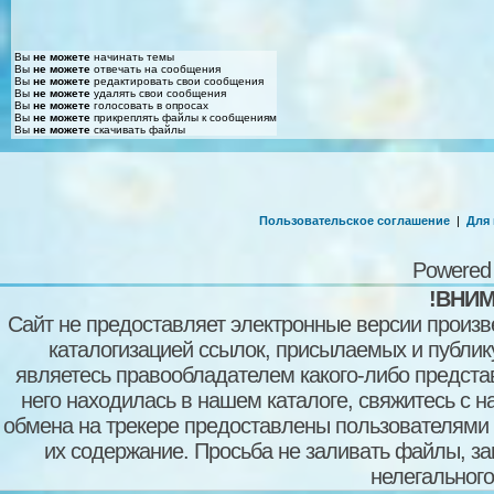
Вы
не можете
начинать темы
Вы
не можете
отвечать на сообщения
Вы
не можете
редактировать свои сообщения
Вы
не можете
удалять свои сообщения
Вы
не можете
голосовать в опросах
Вы
не можете
прикреплять файлы к сообщениям
Вы
не можете
скачивать файлы
Пользовательское соглашение
|
Для
Powered
!ВНИМ
Сайт не предоставляет электронные версии произв
каталогизацией ссылок, присылаемых и публи
являетесь правообладателем какого-либо представ
него находилась в нашем каталоге, свяжитесь с 
обмена на трекере предоставлены пользователями с
их содержание. Просьба не заливать файлы, з
нелегального