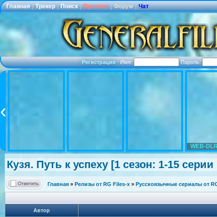
Главная
|
Трекер
|
Поиск
|
Правила
|
Форум
|
Чат
Регистрация
·
Имя:
Пароль:
WEB-DLR
Кузя. Путь к успеху [1 сезон: 1-15 серии 
Главная
»
Релизы от RG Files-x
»
Русскоязычные сериалы от RG 
Автор