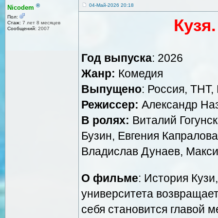
®
04-Май-2026 20:18
Nicodem
Пол:
Кузя.
Стаж:
7 лет 8 месяцев
Сообщений:
2007
Год выпуска
: 2026
Жанр:
Комедия
Выпущено
: Россия, ТНТ,
Режиссер:
Александр Наза
В ролях:
Виталий Гогунск
Бузин, Евгения Капралова
Владислав Дунаев, Макси
О фильме
: История Кузи
университета возвращает
себя становится главой м