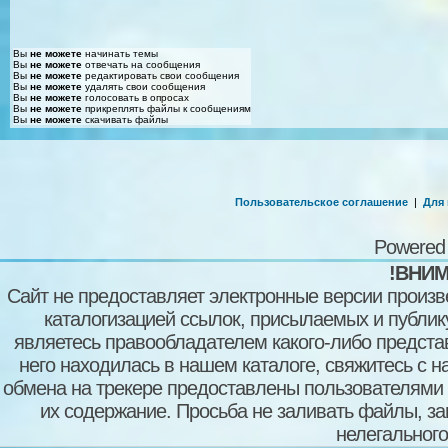
Вы
не можете
начинать темы
Вы
не можете
отвечать на сообщения
Вы
не можете
редактировать свои сообщения
Вы
не можете
удалять свои сообщения
Вы
не можете
голосовать в опросах
Вы
не можете
прикреплять файлы к сообщениям
Вы
не можете
скачивать файлы
Пользовательское соглашение
|
Для
Powered
!ВНИМ
Сайт не предоставляет электронные версии произв
каталогизацией ссылок, присылаемых и публи
являетесь правообладателем какого-либо представ
него находилась в нашем каталоге, свяжитесь с 
обмена на трекере предоставлены пользователями с
их содержание. Просьба не заливать файлы, з
нелегального