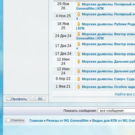
29 Янв
Морские дьяволы. Полярный конв
26
Generalfilm | КПК
Морские дьяволы. Полярный конв
4 Ноя 25
x
16 Янв
Морские дьяволы. Рубежи Родины
25
| КПК
Морские дьяволы. Вектор атаки 
24 Дек 24
Generalfilm | КПК
Морские дьяволы. Вектор атаки [
17 Дек 24
x
17 Дек 24
Морские дьяволы. Вектор атаки [
12 Июн
Морские дьяволы. Дальние рубеж
24
12 Июн
Морские дьяволы. Дальние рубеж
24
9 Апр 22
Морские дьяволы. Смерч. Судьбы
1 Фев 21
Морские дьяволы. Особое задани
Найти все 
Показать сообщения:
Главная
»
Релизы от RG Generalfilm
»
Видео для КПК от RG Gene