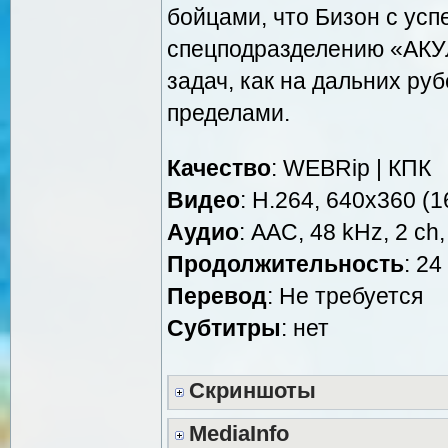
бойцами, что Бизон с усп
спецподразделению «АКУ
задач, как на дальних ру
пределами.
Качество
: WEBRip | КПК
Видео
: H.264, 640x360 (16
Аудио
: AAC, 48 kHz, 2 ch,
Продолжительность
: 24
Перевод
: Не требуется
Cубтитры
: нет
Скриншоты
MediaInfo