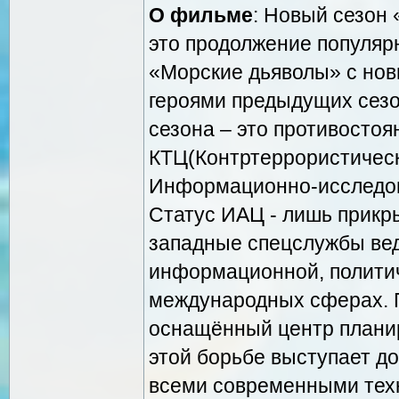
О фильме
: Новый сезон
это продолжение популя
«Морские дьяволы» с нов
героями предыдущих сезо
сезона – это противостоя
КТЦ(Контртеррористичес
Информационно-исследов
Статус ИАЦ - лишь прикр
западные спецслужбы вед
информационной, политич
международных сферах. П
оснащённый центр планир
этой борьбе выступает 
всеми современными техн