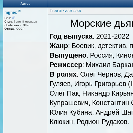
Автор
®
20-Янв-2025 10:06
mjjhec
Пол:
Морские дья
Стаж:
7 лет 8 месяцев
Сообщений:
3026
Откуда:
СССР
Год выпуска
: 2021-2022
Жанр
: Боевик, детектив,
Выпущено
: Россия, Кин
Режиссер
: Михаил Барка
В ролях
: Олег Чернов, Д
Гуляев, Игорь Григорьев (
Олег Пак, Никандр Кирьян
Купрашевич, Константин 
Юлия Кубина, Андрей Шап
Клюкин, Родион Рудаков.