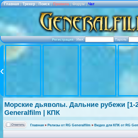
Главная
|
Трекер
|
Поиск
|
Правила
|
Форум
|
Чат
Регистрация
·
Имя:
Пароль:
Морские дьяволы. Дальние рубежи [1-24
Generalfilm | КПК
Главная
»
Релизы от RG Generalfilm
»
Видео для КПК от RG Gene