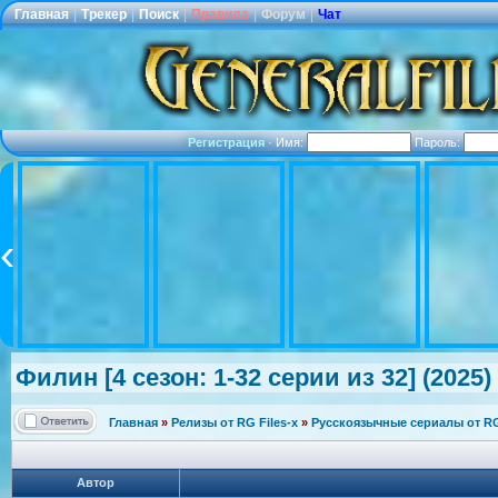
Главная
|
Трекер
|
Поиск
|
Правила
|
Форум
|
Чат
Регистрация
·
Имя:
Пароль:
Филин [4 сезон: 1-32 серии из 32] (2025)
Главная
»
Релизы от RG Files-x
»
Русскоязычные сериалы от RG 
Автор