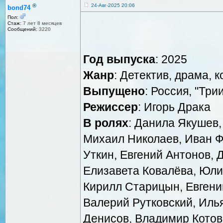
®
24-Авг-2025 20:06
bond74
Пол:
Стаж:
7 лет 8 месяцев
Сообщений:
3220
Год выпуска
: 2025
Жанр
: Детектив, драма, 
Выпущено
: Россия, "Три
Режиссер
: Игорь Драка
В ролях
: Данила Якушев,
Михаил Николаев, Иван Ф
Уткин, Евгений Антонов, Д
Елизавета Ковалёва, Юлия
Кирилл Старицын, Евгений 
Валерий Рутковский, Иль
Денисов, Владимир Котов,