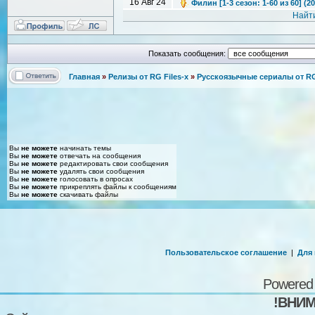
16 Авг 24
Филин [1-3 сезон: 1-60 из 60] (
Найт
Показать сообщения:
Главная
»
Релизы от RG Files-x
»
Русскоязычные сериалы от RG 
Вы
не можете
начинать темы
Вы
не можете
отвечать на сообщения
Вы
не можете
редактировать свои сообщения
Вы
не можете
удалять свои сообщения
Вы
не можете
голосовать в опросах
Вы
не можете
прикреплять файлы к сообщениям
Вы
не можете
скачивать файлы
Пользовательское соглашение
|
Для
Powered
!ВНИМ