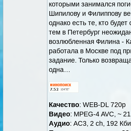
которыми занимался пог
Шипилову и Филиппову ве
однако есть те, кто буде
тем в Петербург неожида
возлюбленная Филина - К
работала в Москве под п
задание. Только возвращ
одна…
Качество
: WEB-DL 720p
Видео
: MPEG-4 AVC, ~ 21
Аудио
: AC3, 2 ch, 192 Кби