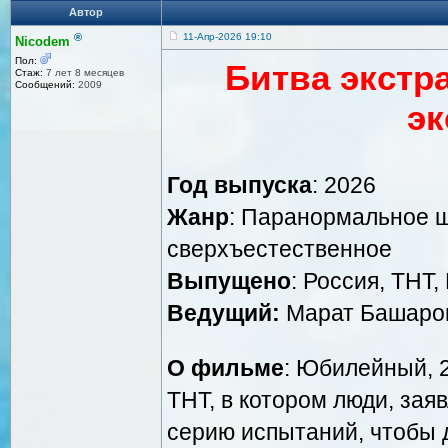
Автор
®
11-Апр-2026 19:10
Nicodem
Пол:
Битва экстр
Стаж:
7 лет 8 месяцев
Сообщений:
2009
эк
Год выпуска
: 2026
Жанр
: Паранормальное ш
сверхъестественное
Выпущено
: Россия, ТН
Ведущий:
Марат Башаро
О фильме
: Юбилейный, 
ТНТ, в котором люди, зая
серию испытаний, чтобы д