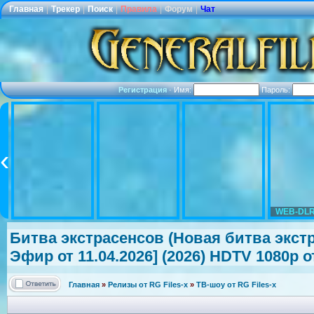
Главная
|
Трекер
|
Поиск
|
Правила
|
Форум
|
Чат
Регистрация
·
Имя:
Пароль:
WEB-DLR
Битва экстрасенсов
(Новая битва экст
Эфир от 11.04.2026] (2026) HDTV 1080р от
Главная
»
Релизы от RG Files-x
»
ТВ-шоу от RG Files-x