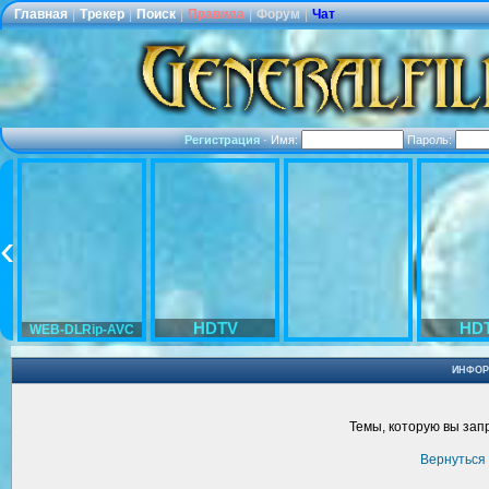
Главная
|
Трекер
|
Поиск
|
Правила
|
Форум
|
Чат
Регистрация
·
Имя:
Пароль:
HDTV
HD
WEB-DLRip-AVC
ИНФОР
Темы, которую вы запр
Вернуться 